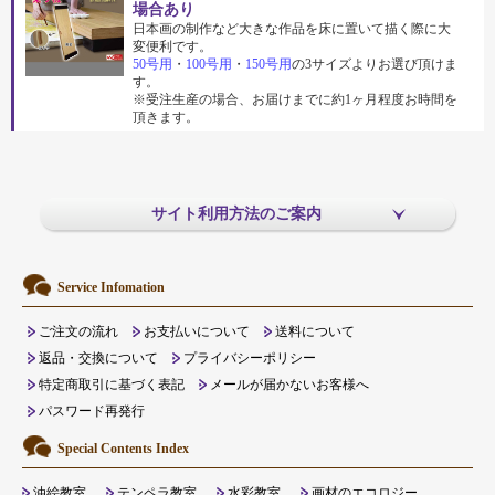
場合あり
日本画の制作など大きな作品を床に置いて描く際に大
変便利です。
50号用
・
100号用
・
150号用
の3サイズよりお選び頂けま
す。
※受注生産の場合、お届けまでに約1ヶ月程度お時間を
頂きます。
サイト利用方法のご案内
Service Infomation
ご注文の流れ
お支払いについて
送料について
返品・交換について
プライバシーポリシー
特定商取引に基づく表記
メールが届かないお客様へ
パスワード再発行
Special Contents Index
油絵教室
テンペラ教室
水彩教室
画材のエコロジー