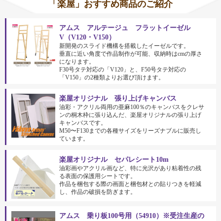
「楽屋」おすすめ商品のご紹介
アムス アルテージュ フラットイーゼル
V（V120・V150）
新開発のスライド機構を搭載したイーゼルです。
垂直に近い角度で作品制作が可能、収納時はcmの厚さ
になります。
F30号タテ対応の「V120」と、F50号タテ対応の
「V150」の2種類よりお選び頂けます。
楽屋オリジナル 張り上げキャンバス
油彩・アクリル両用の亜麻100％のキャンバスをクレサ
ンの桐木枠に張り込んだ、楽屋オリジナルの張り上げ
キャンバスです。
M50〜F130までの各種サイズをリーズナブルに販売し
ています。
楽屋オリジナル セパレシート10m
油彩画やアクリル画など、特に光沢があり粘着性の残
る表面の保護用シートです。
作品を梱包する際の画面と梱包材との貼りつきを軽減
し、作品の破損を防ぎます。
アムス 乗り板100号用（54910）※受注生産の