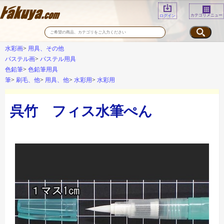
カテゴリメニュー
ログイン
水彩画
用具、その他
パステル画
パステル用具
色鉛筆
色鉛筆用具
筆
刷毛、他
用具、他
水彩用
水彩用
呉竹 フィス水筆ぺん