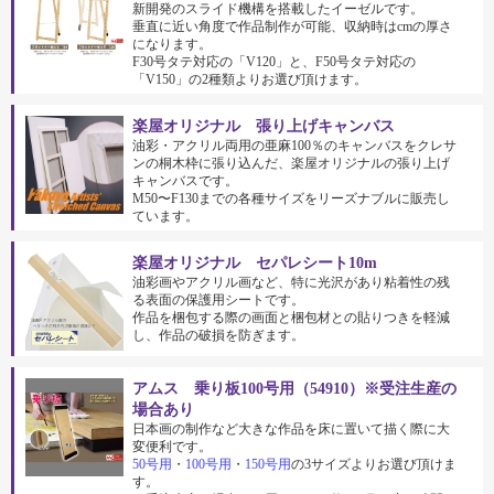
新開発のスライド機構を搭載したイーゼルです。
垂直に近い角度で作品制作が可能、収納時はcmの厚さ
になります。
F30号タテ対応の「V120」と、F50号タテ対応の
「V150」の2種類よりお選び頂けます。
楽屋オリジナル 張り上げキャンバス
油彩・アクリル両用の亜麻100％のキャンバスをクレサ
ンの桐木枠に張り込んだ、楽屋オリジナルの張り上げ
キャンバスです。
M50〜F130までの各種サイズをリーズナブルに販売し
ています。
楽屋オリジナル セパレシート10m
油彩画やアクリル画など、特に光沢があり粘着性の残
る表面の保護用シートです。
作品を梱包する際の画面と梱包材との貼りつきを軽減
し、作品の破損を防ぎます。
アムス 乗り板100号用（54910）※受注生産の
場合あり
日本画の制作など大きな作品を床に置いて描く際に大
変便利です。
50号用
・
100号用
・
150号用
の3サイズよりお選び頂けま
す。