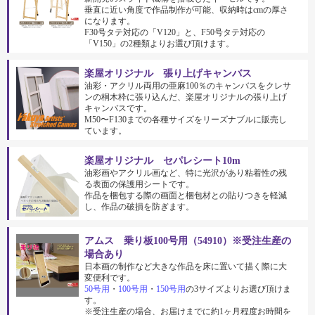
垂直に近い角度で作品制作が可能、収納時はcmの厚さ
になります。
F30号タテ対応の「V120」と、F50号タテ対応の
「V150」の2種類よりお選び頂けます。
楽屋オリジナル 張り上げキャンバス
油彩・アクリル両用の亜麻100％のキャンバスをクレサ
ンの桐木枠に張り込んだ、楽屋オリジナルの張り上げ
キャンバスです。
M50〜F130までの各種サイズをリーズナブルに販売し
ています。
楽屋オリジナル セパレシート10m
油彩画やアクリル画など、特に光沢があり粘着性の残
る表面の保護用シートです。
作品を梱包する際の画面と梱包材との貼りつきを軽減
し、作品の破損を防ぎます。
アムス 乗り板100号用（54910）※受注生産の
場合あり
日本画の制作など大きな作品を床に置いて描く際に大
変便利です。
50号用
・
100号用
・
150号用
の3サイズよりお選び頂けま
す。
※受注生産の場合、お届けまでに約1ヶ月程度お時間を