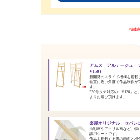
掲載
アムス アルテージュ フ
V150）
新開発のスライド機構を搭載
垂直に近い角度で作品制作が
す。
F30号タテ対応の「V120」と
よりお選び頂けます。
楽屋オリジナル セパレシ
油彩画やアクリル画など、特
護用シートです。
作品を梱包する際の画面と梱