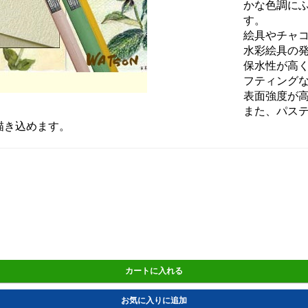
かな色調に
す。
絵具やチャ
水彩絵具の
保水性が高
フティング
表面強度が
また、パス
描き込めます。
カートに入れる
お気に入りに追加