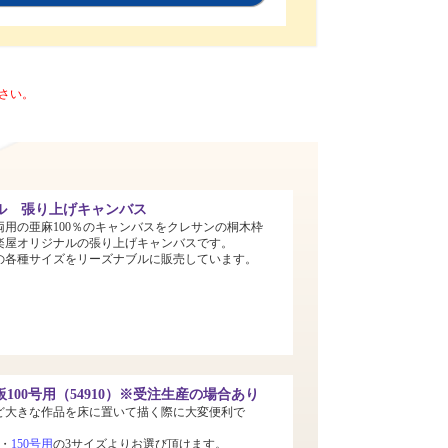
さい。
ル 張り上げキャンバス
両用の亜麻100％のキャンバスをクレサンの桐木枠
楽屋オリジナルの張り上げキャンバスです。
までの各種サイズをリーズナブルに販売しています。
100号用（54910）※受注生産の場合あり
ど大きな作品を床に置いて描く際に大変便利で
・
150号用
の3サイズよりお選び頂けます。