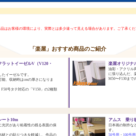
商品はお客様の環境により、実際とは多少違って見える場合があります。ご了承くだ
「楽屋」おすすめ商品のご紹介
ラットイーゼルV（V120・
楽屋オリジナ
油彩・アクリル
に張り込んだ、
したイーゼルです。
M50〜F130
可能、収納時はcmの厚さになりま
、F50号タテ対応の「V150」の2種類
ート10m
アムス 乗り板
に光沢があり粘着性の残る表面の保
日本画の制作な
す。
包材との貼りつきを軽減し、作品の
50号用
・
100号用