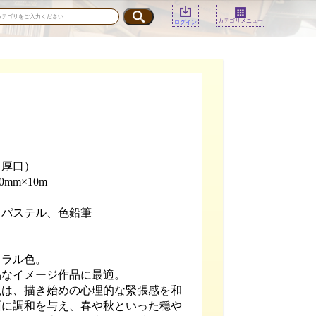
カテゴリメニュー
ログイン
（厚口）
0mm×10m
、パステル、色鉛筆
ュラル色。
品なイメージ作品に最適。
色は、描き始めの心理的な緊張感を和
面に調和を与え、春や秋といった穏や