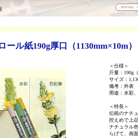
屋
ル紙190g厚口（1130mm×10m）
＜仕様＞
斤量：190g
サイズ：1,13
備考：外表
用途：水彩
＜特長＞
伝統のナチ
控えめで上
ナチュラル
らげて、画