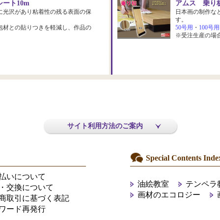
ート10m
アムス 乗り板
に光沢があり粘着性の残る表面の保
日本画の制作な
す。
包材との貼りつきを軽減し、作品の
50号用
・
100号用
※受注生産の場
サイト利用方法のご案内
Special Contents Inde
払いについて
油絵教室
テンペラ
・交換について
画材のエコロジー
商取引に基づく表記
ワード再発行