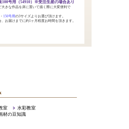
100号用（54910）※受注生産の場合あり
ど大きな作品を床に置いて描く際に大変便利で
・
150号用
の3サイズよりお選び頂けます。
合、お届けまでに約1ヶ月程度お時間を頂きます。
x
教室
水彩教室
画材の豆知識