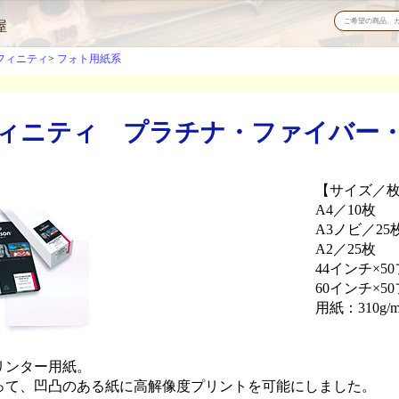
屋
フィニティ
フォト用紙系
ィニティ プラチナ・ファイバー
【サイズ／
A4／10枚
A3ノビ／25
A2／25枚
44インチ×50
60インチ×50
用紙：310g/m
リンター用紙。
って、凹凸のある紙に高解像度プリントを可能にしました。