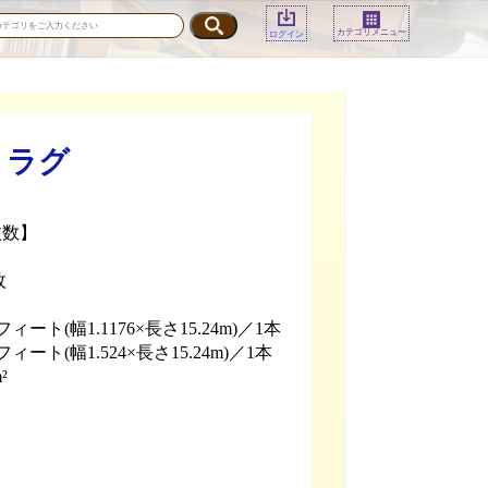
カテゴリメニュー
ログイン
・ラグ
枚数】
枚
フィート(幅1.1176×長さ15.24m)／1本
フィート(幅1.524×長さ15.24m)／1本
²