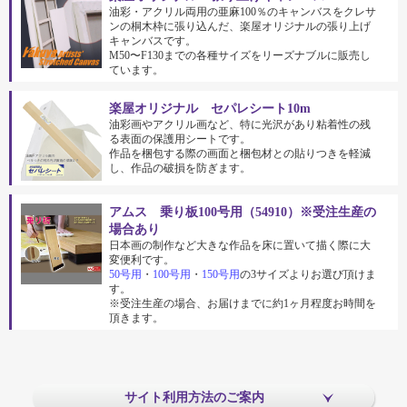
油彩・アクリル両用の亜麻100％のキャンバスをクレサ
ンの桐木枠に張り込んだ、楽屋オリジナルの張り上げ
キャンバスです。
M50〜F130までの各種サイズをリーズナブルに販売し
ています。
楽屋オリジナル セパレシート10m
油彩画やアクリル画など、特に光沢があり粘着性の残
る表面の保護用シートです。
作品を梱包する際の画面と梱包材との貼りつきを軽減
し、作品の破損を防ぎます。
アムス 乗り板100号用（54910）※受注生産の
場合あり
日本画の制作など大きな作品を床に置いて描く際に大
変便利です。
50号用
・
100号用
・
150号用
の3サイズよりお選び頂けま
す。
※受注生産の場合、お届けまでに約1ヶ月程度お時間を
頂きます。
サイト利用方法のご案内