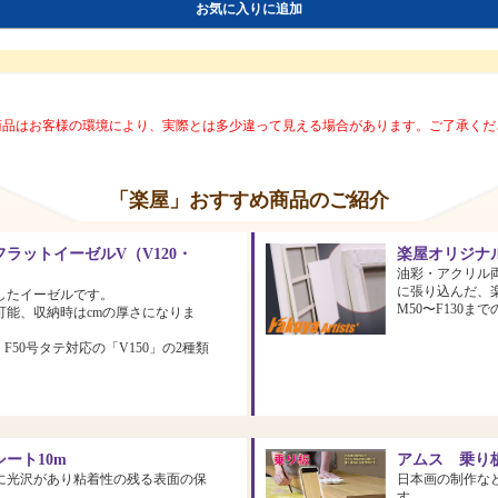
お気に入りに追加
商品はお客様の環境により、実際とは多少違って見える場合があります。ご了承くだ
「楽屋」おすすめ商品のご紹介
ラットイーゼルV（V120・
楽屋オリジナ
油彩・アクリル
に張り込んだ、
したイーゼルです。
M50〜F130
可能、収納時はcmの厚さになりま
、F50号タテ対応の「V150」の2種類
ート10m
アムス 乗り板
に光沢があり粘着性の残る表面の保
日本画の制作な
す。