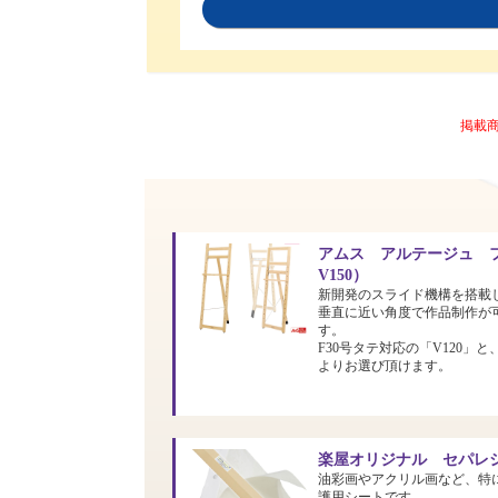
掲載
アムス アルテージュ フ
V150）
新開発のスライド機構を搭載
垂直に近い角度で作品制作が
す。
F30号タテ対応の「V120」と
よりお選び頂けます。
楽屋オリジナル セパレシ
油彩画やアクリル画など、特
護用シートです。