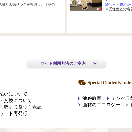
包材との貼りつきを軽減し、作品の
50号用
・
100号用
※受注生産の場
サイト利用方法のご案内
Special Contents Inde
払いについて
油絵教室
テンペラ
・交換について
画材のエコロジー
商取引に基づく表記
ワード再発行