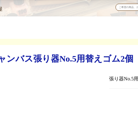
屋
バス張り器No.5用替えゴム2個（1
張り器No.5