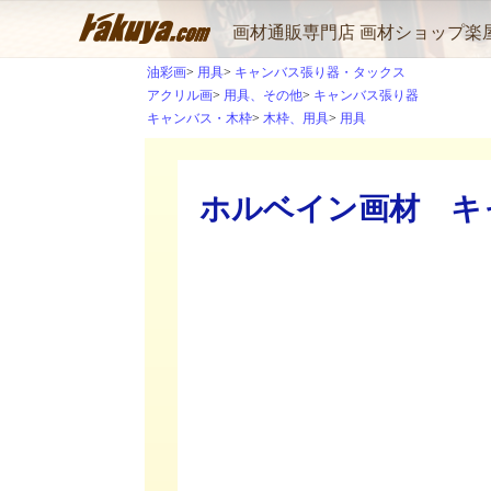
画材通販専門店 画材ショップ楽
油彩画
用具
キャンバス張り器・タックス
アクリル画
用具、その他
キャンバス張り器
キャンバス・木枠
木枠、用具
用具
ホルベイン画材 キャン