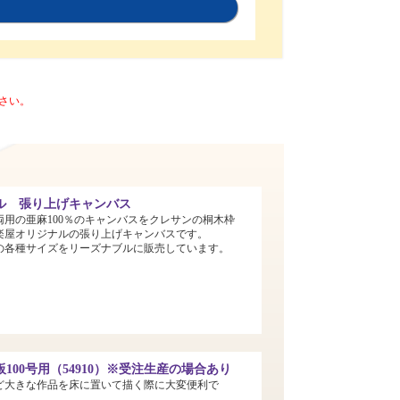
さい。
ル 張り上げキャンバス
両用の亜麻100％のキャンバスをクレサンの桐木枠
楽屋オリジナルの張り上げキャンバスです。
までの各種サイズをリーズナブルに販売しています。
100号用（54910）※受注生産の場合あり
ど大きな作品を床に置いて描く際に大変便利で