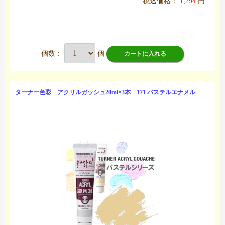
税込価格：
1,294
円
個数：
個
カートに入れる
ターナー色彩 アクリルガッシュ20ml×3本 171 パステルエナメル