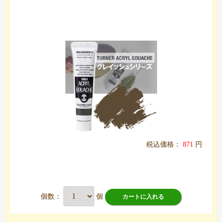
税込価格：
871
円
個数：
個
カートに入れる