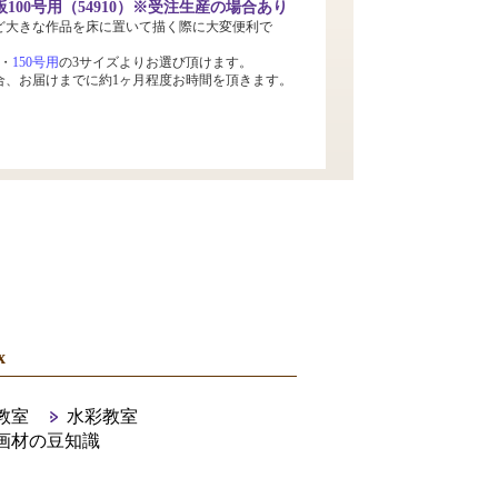
100号用（54910）※受注生産の場合あり
ど大きな作品を床に置いて描く際に大変便利で
・
150号用
の3サイズよりお選び頂けます。
合、お届けまでに約1ヶ月程度お時間を頂きます。
x
教室
水彩教室
画材の豆知識