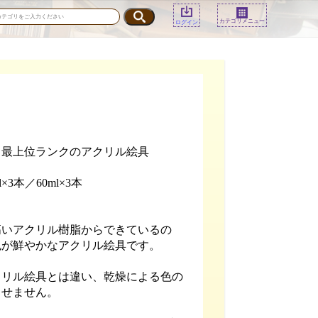
カテゴリメニュー
ログイン
ス最上位ランクのアクリル絵具
×3本／60ml×3本
高いアクリル樹脂からできているの
色が鮮やかなアクリル絵具です。
クリル絵具とは違い、乾燥による色の
させません。