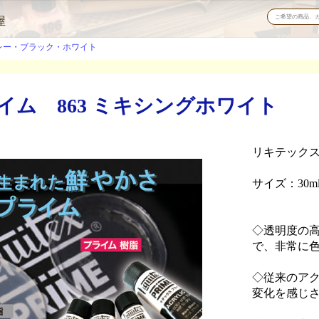
屋
レー・ブラック・ホワイト
ム 863 ミキシングホワイト
リキテック
サイズ：30ml
◇透明度の
で、非常に
◇従来のア
変化を感じ