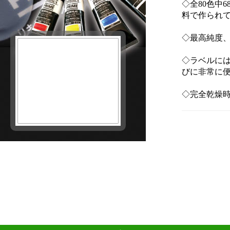
◇全80色中
料で作られ
◇最高純度
◇ラベルに
びに非常に
◇完全乾燥時