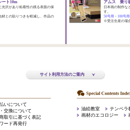
ート10m
アムス 乗り板
に光沢があり粘着性の残る表面の保
日本画の制作な
す。
包材との貼りつきを軽減し、作品の
50号用
・
100号用
※受注生産の場
サイト利用方法のご案内
Special Contents Inde
払いについて
油絵教室
テンペラ
・交換について
画材のエコロジー
商取引に基づく表記
ワード再発行