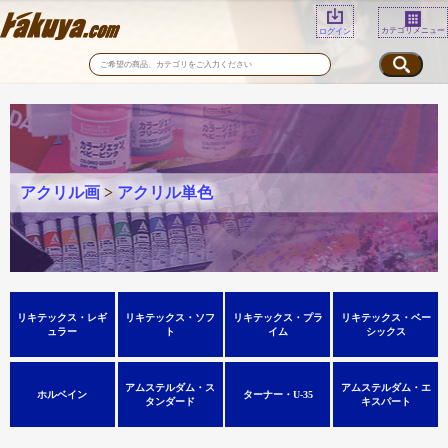
カテゴリメニュー
ログイン
アクリル画
>
アクリル単色
リキテックス・レギ
リキテックス・ソフ
リキテックス・プラ
リキテックス・ベー
ュラー
ト
イム
シックス
アムステルダム・ス
アムステルダム・エ
ホルベイン
ターナー・U-35
タンダード
キスパート