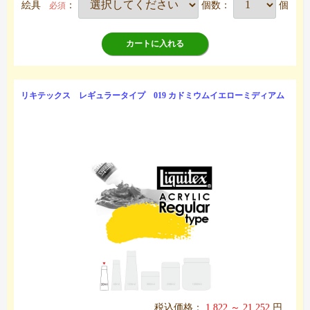
絵具
：
個数：
個
必須
カートに入れる
リキテックス レギュラータイプ 019 カドミウムイエローミディアム
税込価格：
1,822 ～ 21,252
円