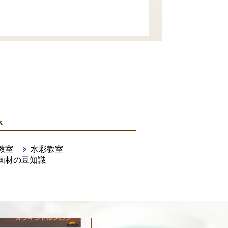
x
教室
水彩教室
画材の豆知識