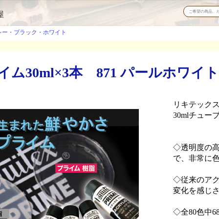
屋
レー・ブラック・ホワイト
30ml×3本 871 パールホワイト
リキテック
30mlチューブ
◇透明度の
で、非常に
◇従来のア
変化を感じ
◇全80色中