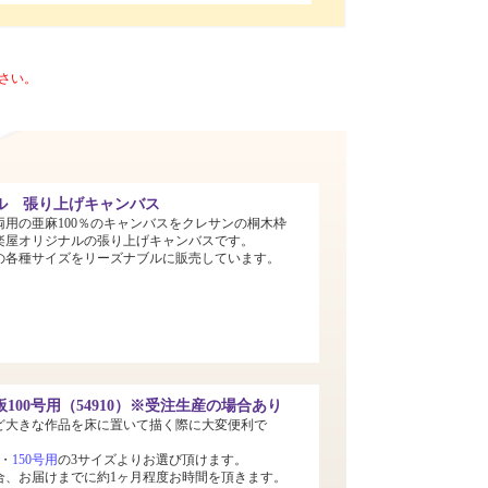
さい。
ル 張り上げキャンバス
両用の亜麻100％のキャンバスをクレサンの桐木枠
楽屋オリジナルの張り上げキャンバスです。
までの各種サイズをリーズナブルに販売しています。
100号用（54910）※受注生産の場合あり
ど大きな作品を床に置いて描く際に大変便利で
・
150号用
の3サイズよりお選び頂けます。
合、お届けまでに約1ヶ月程度お時間を頂きます。