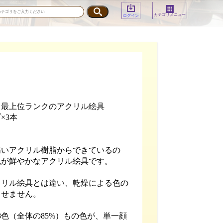
カテゴリメニュー
ログイン
ス最上位ランクのアクリル絵具
×3本
高いアクリル樹脂からできているの
色が鮮やかなアクリル絵具です。
クリル絵具とは違い、乾燥による色の
させません。
68色（全体の85%）もの色が、単一顔