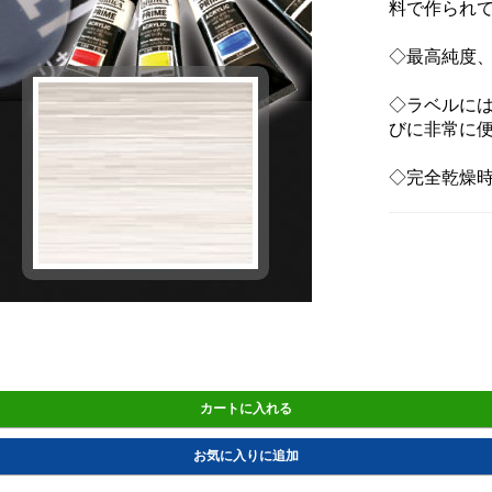
料で作られ
◇最高純度
◇ラベルに
びに非常に
◇完全乾燥時
カートに入れる
お気に入りに追加