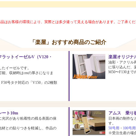
商品はお客様の環境により、実際とは多少違って見える場合があります。ご了承くだ
「楽屋」おすすめ商品のご紹介
ラットイーゼルV（V120・
楽屋オリジナ
油彩・アクリル
に張り込んだ、
したイーゼルです。
M50〜F130
可能、収納時はcmの厚さになりま
、F50号タテ対応の「V150」の2種類
ート10m
アムス 乗り板
に光沢があり粘着性の残る表面の保
日本画の制作な
す。
包材との貼りつきを軽減し、作品の
50号用
・
100号用
※受注生産の場