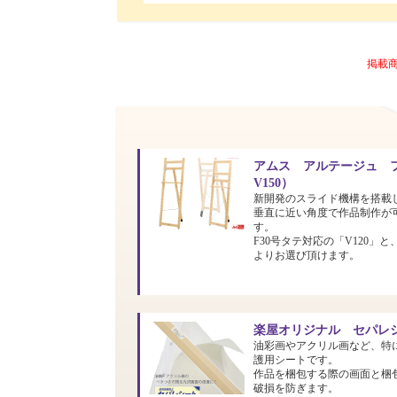
掲載
アムス アルテージュ フ
V150）
新開発のスライド機構を搭載
垂直に近い角度で作品制作が
す。
F30号タテ対応の「V120」と
よりお選び頂けます。
楽屋オリジナル セパレシ
油彩画やアクリル画など、特
護用シートです。
作品を梱包する際の画面と梱
破損を防ぎます。