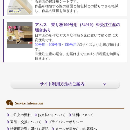
る表面の保護用シートです。
作品を梱包する際の画面と梱包材との貼りつきを軽減
し、作品の破損を防ぎます。
アムス 乗り板100号用（54910）※受注生産の
場合あり
日本画の制作など大きな作品を床に置いて描く際に大
変便利です。
50号用
・
100号用
・
150号用
の3サイズよりお選び頂けま
す。
※受注生産の場合、お届けまでに約1ヶ月程度お時間を
頂きます。
サイト利用方法のご案内
Service Infomation
ご注文の流れ
お支払いについて
送料について
返品・交換について
プライバシーポリシー
特定商取引に基づく表記
メールが届かないお客様へ