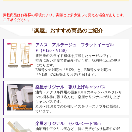
掲載商品はお客様の環境により、実際とは多少違って見える場合があります。
ご了承ください。
「楽屋」おすすめ商品のご紹介
アムス アルテージュ フラットイーゼル
V（V120・V150）
新開発のスライド機構を搭載したイーゼルです。
垂直に近い角度で作品制作が可能、収納時はcmの厚さ
になります。
F30号タテ対応の「V120」と、F50号タテ対応の
「V150」の2種類よりお選び頂けます。
楽屋オリジナル 張り上げキャンバス
油彩・アクリル両用の亜麻100％のキャンバスをクレサ
ンの桐木枠に張り込んだ、楽屋オリジナルの張り上げ
キャンバスです。
M50〜F130までの各種サイズをリーズナブルに販売し
ています。
楽屋オリジナル セパレシート10m
油彩画やアクリル画など、特に光沢があり粘着性の残