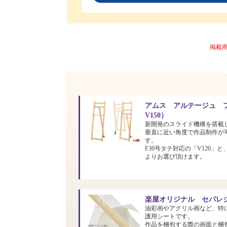
掲載
アムス アルテージュ フ
V150）
新開発のスライド機構を搭載
垂直に近い角度で作品制作が
す。
F30号タテ対応の「V120」と
よりお選び頂けます。
楽屋オリジナル セパレシ
油彩画やアクリル画など、特
護用シートです。
作品を梱包する際の画面と梱