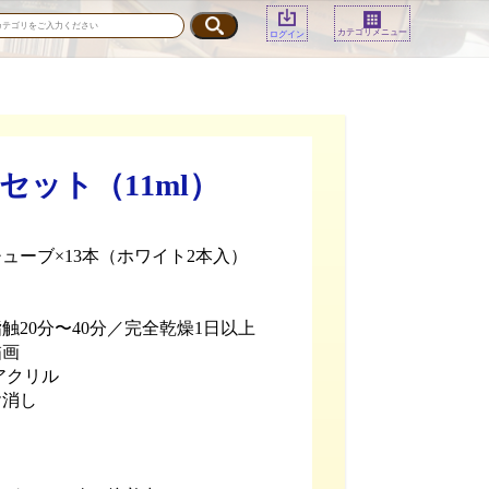
カテゴリメニュー
ログイン
ット（11ml）
チューブ×13本（ホワイト2本入）
触20分〜40分／完全乾燥1日以上
描画
アクリル
ヤ消し