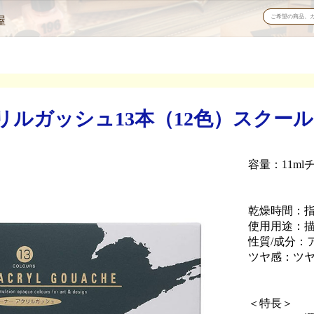
屋
ルガッシュ13本（12色）スクールセ
容量：11ml
乾燥時間：指
使用用途：
性質/成分：
ツヤ感：ツ
＜特長＞