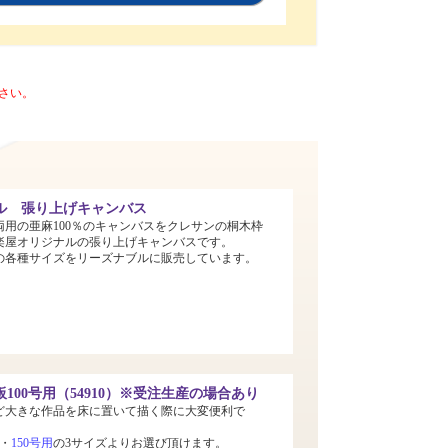
さい。
ル 張り上げキャンバス
両用の亜麻100％のキャンバスをクレサンの桐木枠
楽屋オリジナルの張り上げキャンバスです。
までの各種サイズをリーズナブルに販売しています。
100号用（54910）※受注生産の場合あり
ど大きな作品を床に置いて描く際に大変便利で
・
150号用
の3サイズよりお選び頂けます。