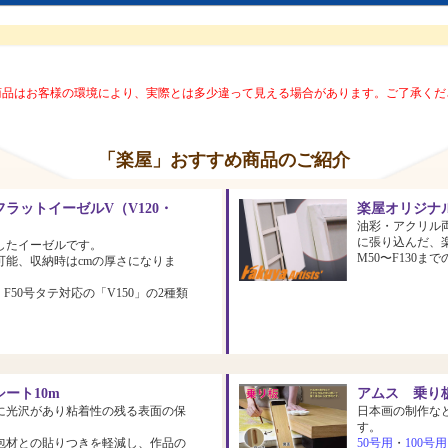
商品はお客様の環境により、実際とは多少違って見える場合があります。ご了承くだ
「楽屋」おすすめ商品のご紹介
ラットイーゼルV（V120・
楽屋オリジナ
油彩・アクリル
に張り込んだ、
したイーゼルです。
M50〜F130
可能、収納時はcmの厚さになりま
、F50号タテ対応の「V150」の2種類
ート10m
アムス 乗り板
に光沢があり粘着性の残る表面の保
日本画の制作な
す。
包材との貼りつきを軽減し、作品の
50号用
・
100号用