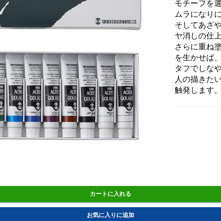
モチーフを
ムラになり
そしてあざ
ヤ消しの仕
さらに重ね
を生かせば
タフでしな
人の描きた
触発します
カートに入れる
お気に入りに追加