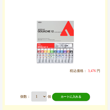
税込価格：
3,476
円
個数：
個
カートに入れる