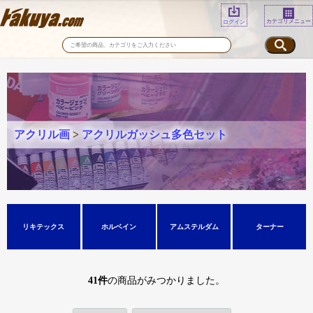
カテゴリメニュー
ログイン
アクリル画
>
アクリルガッシュ多色セット
リキテックス
ホルベイン
アムステルダム
ターナー
41
件
の商品がみつかりました。