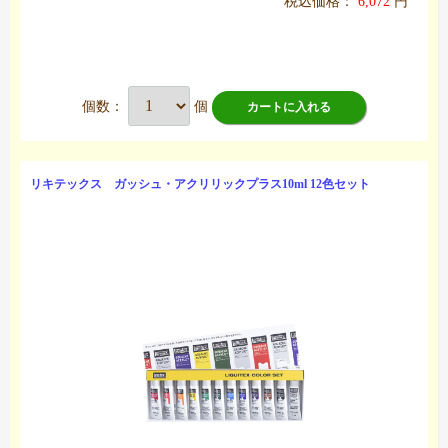
税込価格：
6,072
円
個数：
個
カートに入れる
リキテックス ガッシュ・アクリリックプラス10ml 12色セット