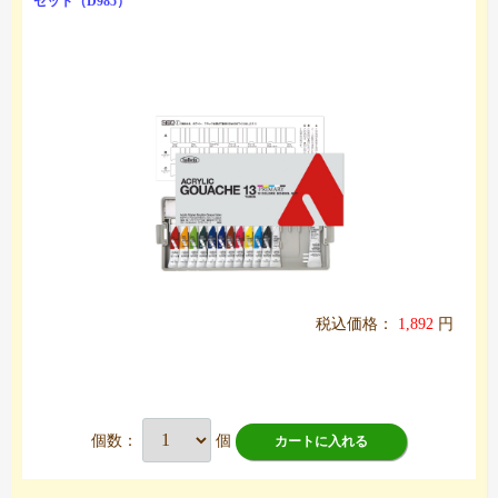
セット（D985）
税込価格：
1,892
円
個数：
個
カートに入れる