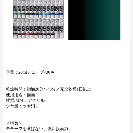
容量：20mlチューブ×36色
乾燥時間：指触20分〜40分／完全乾燥1日以上
使用用途：描画
性質/成分：アクリル
ツヤ感：ツヤ消し
＜特長＞
モチーフを選ばない、強い接着力。