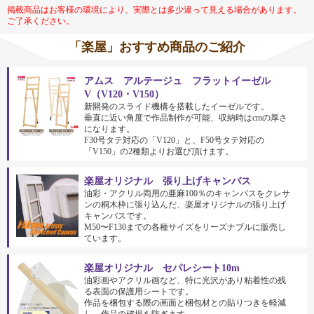
掲載商品はお客様の環境により、実際とは多少違って見える場合があります。
ご了承ください。
「楽屋」おすすめ商品のご紹介
アムス アルテージュ フラットイーゼル
V（V120・V150）
新開発のスライド機構を搭載したイーゼルです。
垂直に近い角度で作品制作が可能、収納時はcmの厚さ
になります。
F30号タテ対応の「V120」と、F50号タテ対応の
「V150」の2種類よりお選び頂けます。
楽屋オリジナル 張り上げキャンバス
油彩・アクリル両用の亜麻100％のキャンバスをクレサ
ンの桐木枠に張り込んだ、楽屋オリジナルの張り上げ
キャンバスです。
M50〜F130までの各種サイズをリーズナブルに販売し
ています。
楽屋オリジナル セパレシート10m
油彩画やアクリル画など、特に光沢があり粘着性の残
る表面の保護用シートです。
作品を梱包する際の画面と梱包材との貼りつきを軽減