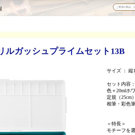
屋
リルガッシュプライムセット13B
サイズ ： 縦1
セット内容：
色＋20ml
定規（25c
相筆・彩色
＜特長＞
モチーフを