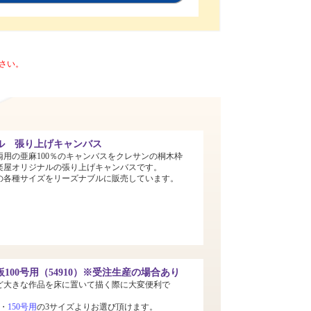
さい。
ル 張り上げキャンバス
両用の亜麻100％のキャンバスをクレサンの桐木枠
楽屋オリジナルの張り上げキャンバスです。
までの各種サイズをリーズナブルに販売しています。
100号用（54910）※受注生産の場合あり
ど大きな作品を床に置いて描く際に大変便利で
・
150号用
の3サイズよりお選び頂けます。