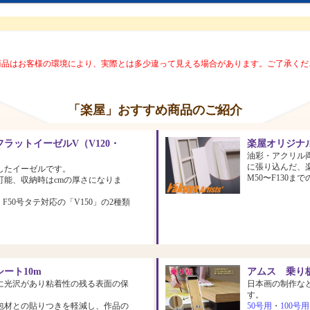
商品はお客様の環境により、実際とは多少違って見える場合があります。ご了承くだ
「楽屋」おすすめ商品のご紹介
ラットイーゼルV（V120・
楽屋オリジナ
油彩・アクリル
に張り込んだ、
したイーゼルです。
M50〜F130
可能、収納時はcmの厚さになりま
、F50号タテ対応の「V150」の2種類
ート10m
アムス 乗り板
に光沢があり粘着性の残る表面の保
日本画の制作な
す。
包材との貼りつきを軽減し、作品の
50号用
・
100号用