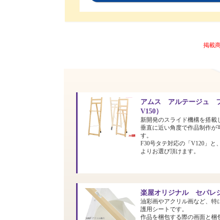
掲載
アムス アルテージュ フ
V150）
新開発のスライド機構を搭載
垂直に近い角度で作品制作が
す。
F30号タテ対応の「V120」と
よりお選び頂けます。
楽屋オリジナル セパレシ
油彩画やアクリル画など、特
護用シートです。
作品を梱包する際の画面と梱