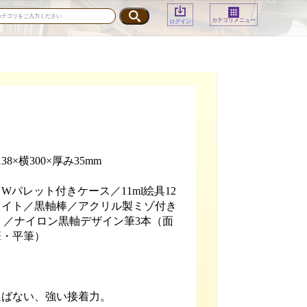
カテゴリメニュー
ログイン
38×横300×厚み35mm
Wパレット付きケース／11ml絵具12
ホワイト／黒軸棒／アクリル製ミゾ付き
m）／ナイロン黒軸デザイン筆3本（面
筆・平筆）
選ばない、強い接着力。