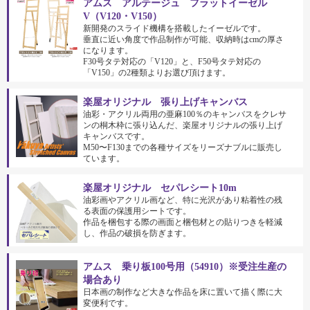
アムス アルテージュ フラットイーゼル
V（V120・V150）
新開発のスライド機構を搭載したイーゼルです。
垂直に近い角度で作品制作が可能、収納時はcmの厚さ
になります。
F30号タテ対応の「V120」と、F50号タテ対応の
「V150」の2種類よりお選び頂けます。
楽屋オリジナル 張り上げキャンバス
油彩・アクリル両用の亜麻100％のキャンバスをクレサ
ンの桐木枠に張り込んだ、楽屋オリジナルの張り上げ
キャンバスです。
M50〜F130までの各種サイズをリーズナブルに販売し
ています。
楽屋オリジナル セパレシート10m
油彩画やアクリル画など、特に光沢があり粘着性の残
る表面の保護用シートです。
作品を梱包する際の画面と梱包材との貼りつきを軽減
し、作品の破損を防ぎます。
アムス 乗り板100号用（54910）※受注生産の
場合あり
日本画の制作など大きな作品を床に置いて描く際に大
変便利です。