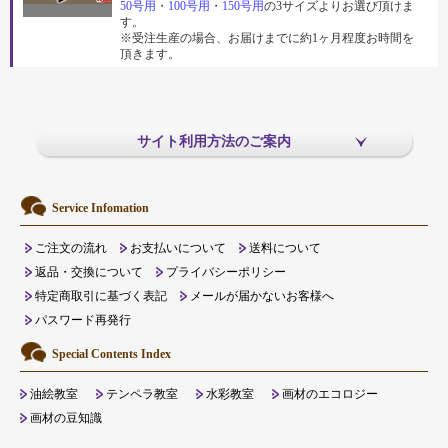
50号用
・
100号用
・
150号用
の3サイズよりお選び頂けま
す。
※受注生産の場合、お届けまでに約1ヶ月程度お時間を
頂きます。
サイト利用方法のご案内
Service Infomation
ご注文の流れ
お支払いについて
送料について
返品・交換について
プライバシーポリシー
特定商取引に基づく表記
メールが届かないお客様へ
パスワード再発行
Special Contents Index
油絵教室
テンペラ教室
水彩教室
画材のエコロジー
画材の豆知識