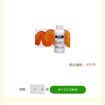
税込価格：
970
円
個数：
個
カートに入れる