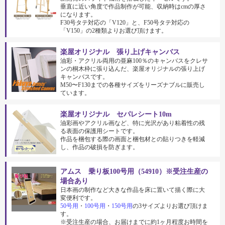
垂直に近い角度で作品制作が可能、収納時はcmの厚さ
になります。
F30号タテ対応の「V120」と、F50号タテ対応の
「V150」の2種類よりお選び頂けます。
楽屋オリジナル 張り上げキャンバス
油彩・アクリル両用の亜麻100％のキャンバスをクレサ
ンの桐木枠に張り込んだ、楽屋オリジナルの張り上げ
キャンバスです。
M50〜F130までの各種サイズをリーズナブルに販売し
ています。
楽屋オリジナル セパレシート10m
油彩画やアクリル画など、特に光沢があり粘着性の残
る表面の保護用シートです。
作品を梱包する際の画面と梱包材との貼りつきを軽減
し、作品の破損を防ぎます。
アムス 乗り板100号用（54910）※受注生産の
場合あり
日本画の制作など大きな作品を床に置いて描く際に大
変便利です。
50号用
・
100号用
・
150号用
の3サイズよりお選び頂けま
す。
※受注生産の場合、お届けまでに約1ヶ月程度お時間を