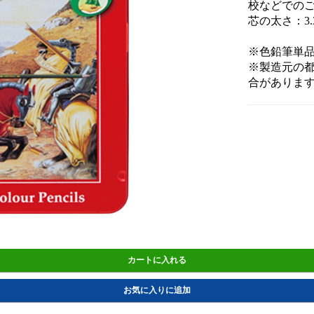
校などでの
芯の太さ：3.
※色鉛筆単
※製造元の
合がありま
カートに入れる
お気に入りに追加