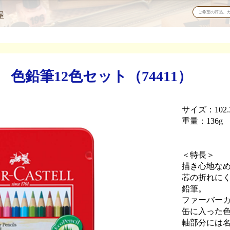
屋
色鉛筆12色セット（74411）
サイズ：102.3×
重量：136g
＜特長＞
描き心地な
芯の折れにく
鉛筆。
ファーバー
缶に入った
軸部分には