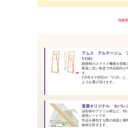
掲載
アムス アルテージュ フ
V150）
新開発のスライド機構を搭載
垂直に近い角度で作品制作が
す。
F30号タテ対応の「V120」と
よりお選び頂けます。
楽屋オリジナル セパレシ
油彩画やアクリル画など、特
護用シートです。
作品を梱包する際の画面と梱
破損を防ぎます。