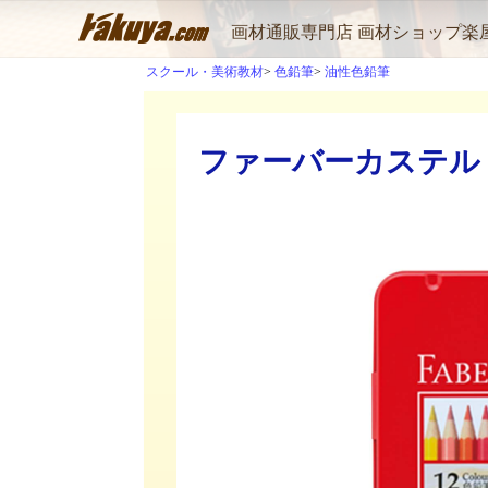
画材通販専門店 画材ショップ楽
スクール・美術教材
色鉛筆
油性色鉛筆
ファーバーカステル 