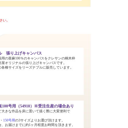
さい。
ル 張り上げキャンバス
両用の亜麻100％のキャンバスをクレサンの桐木枠
楽屋オリジナルの張り上げキャンバスです。
までの各種サイズをリーズナブルに販売しています。
100号用（54910）※受注生産の場合あり
ど大きな作品を床に置いて描く際に大変便利で
・
150号用
の3サイズよりお選び頂けます。
合、お届けまでに約1ヶ月程度お時間を頂きます。