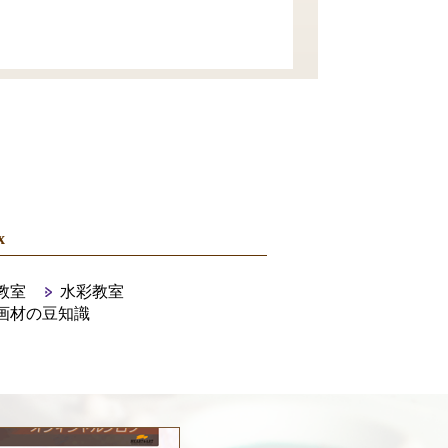
x
教室
水彩教室
画材の豆知識