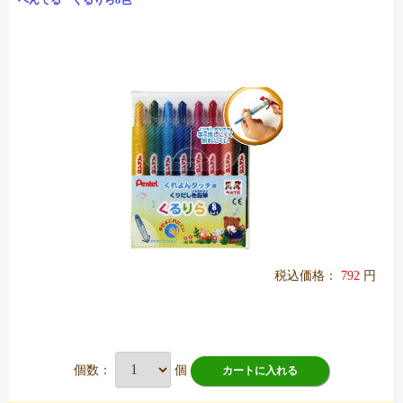
ぺんてる くるりら8色
税込価格：
792
円
個数：
個
カートに入れる