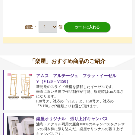
個数：
個
カートに入れる
「楽屋」おすすめ商品のご紹介
アムス アルテージュ フラットイーゼル
V（V120・V150）
新開発のスライド機構を搭載したイーゼルです。
垂直に近い角度で作品制作が可能、収納時はcmの厚さ
になります。
F30号タテ対応の「V120」と、F50号タテ対応の
「V150」の2種類よりお選び頂けます。
楽屋オリジナル 張り上げキャンバス
油彩・アクリル両用の亜麻100％のキャンバスをクレサ
ンの桐木枠に張り込んだ、楽屋オリジナルの張り上げ
キャンバスです。