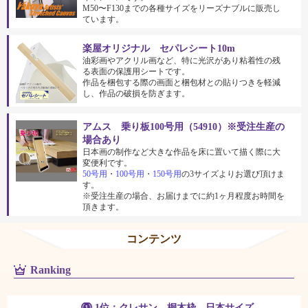
M50〜F130までの各種サイズをリーズナブルに販売し
ています。
楽屋オリジナル セパレシート10m
油彩画やアクリル画など、特に光沢があり粘着性の残
る表面の保護用シートです。
作品を梱包する際の画面と梱包材との貼りつきを軽減
し、作品の破損を防ぎます。
アムス 乗り板100号用（54910）※受注生産の
場合あり
日本画の制作など大きな作品を床に置いて描く際に大
変便利です。
50号用
・
100号用
・
150号用
の3サイズよりお選び頂けま
す。
※受注生産の場合、お届けまでに約1ヶ月程度お時間を
頂きます。
コンテンツ
Ranking
1位：クレサン 桐木枠 日本サイズ