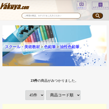
カテゴリメニュー
ログイン
スクール・美術教材
>
色鉛筆
>
油性色鉛筆
23
件
の商品がみつかりました。