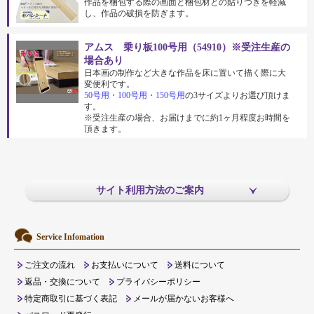
作品を梱包する際の画面と梱包材との貼りつきを軽減
し、作品の破損を防ぎます。
アムス 乗り板100号用（54910）※受注生産の
場合あり
日本画の制作など大きな作品を床に置いて描く際に大
変便利です。
50号用
・
100号用
・
150号用
の3サイズよりお選び頂けま
す。
※受注生産の場合、お届けまでに約1ヶ月程度お時間を
頂きます。
サイト利用方法のご案内
Service Infomation
ご注文の流れ
お支払いについて
送料について
返品・交換について
プライバシーポリシー
特定商取引に基づく表記
メールが届かないお客様へ