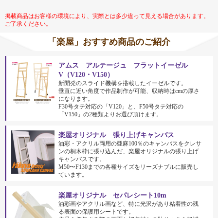
掲載商品はお客様の環境により、実際とは多少違って見える場合があります。
ご了承ください。
「楽屋」おすすめ商品のご紹介
アムス アルテージュ フラットイーゼル
V（V120・V150）
新開発のスライド機構を搭載したイーゼルです。
垂直に近い角度で作品制作が可能、収納時はcmの厚さ
になります。
F30号タテ対応の「V120」と、F50号タテ対応の
「V150」の2種類よりお選び頂けます。
楽屋オリジナル 張り上げキャンバス
油彩・アクリル両用の亜麻100％のキャンバスをクレサ
ンの桐木枠に張り込んだ、楽屋オリジナルの張り上げ
キャンバスです。
M50〜F130までの各種サイズをリーズナブルに販売し
ています。
楽屋オリジナル セパレシート10m
油彩画やアクリル画など、特に光沢があり粘着性の残
る表面の保護用シートです。