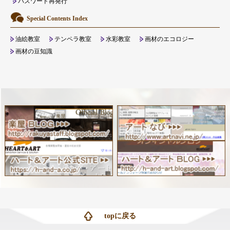
パスワード再発行
Special Contents Index
油絵教室
テンペラ教室
水彩教室
画材のエコロジー
画材の豆知識
topに戻る