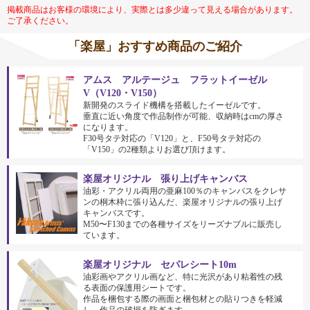
掲載商品はお客様の環境により、実際とは多少違って見える場合があります。
ご了承ください。
「楽屋」おすすめ商品のご紹介
アムス アルテージュ フラットイーゼル
V（V120・V150）
新開発のスライド機構を搭載したイーゼルです。
垂直に近い角度で作品制作が可能、収納時はcmの厚さ
になります。
F30号タテ対応の「V120」と、F50号タテ対応の
「V150」の2種類よりお選び頂けます。
楽屋オリジナル 張り上げキャンバス
油彩・アクリル両用の亜麻100％のキャンバスをクレサ
ンの桐木枠に張り込んだ、楽屋オリジナルの張り上げ
キャンバスです。
M50〜F130までの各種サイズをリーズナブルに販売し
ています。
楽屋オリジナル セパレシート10m
油彩画やアクリル画など、特に光沢があり粘着性の残
る表面の保護用シートです。
作品を梱包する際の画面と梱包材との貼りつきを軽減