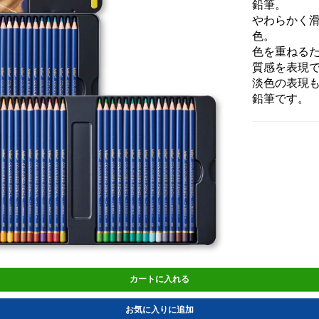
鉛筆。
やわらかく
色。
色を重ねる
質感を表現
淡色の表現
鉛筆です。
カートに入れる
お気に入りに追加