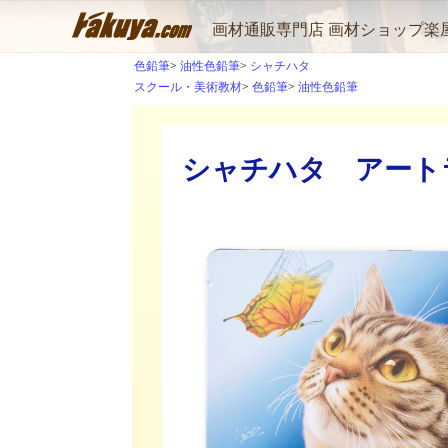
画材通販専門店 画材ショップ楽
色鉛筆
油性色鉛筆
シャチハタ
スクール・美術教材
色鉛筆
油性色鉛筆
シャチハタ アートラ