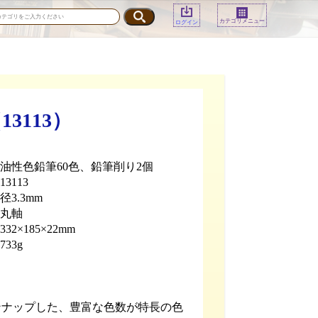
カテゴリメニュー
ログイン
113）
] 油性色鉛筆60色、鉛筆削り2個
3113
径3.3mm
 丸軸
32×185×22mm
733g
ンナップした、豊富な色数が特長の色