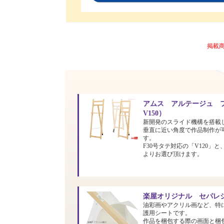
掲載
アムス アルテージュ フ
V150）
新開発のスライド機構を搭載
垂直に近い角度で作品制作が
す。
F30号タテ対応の「V120」と
よりお選び頂けます。
楽屋オリジナル セパレシ
油彩画やアクリル画など、特
護用シートです。
作品を梱包する際の画面と梱