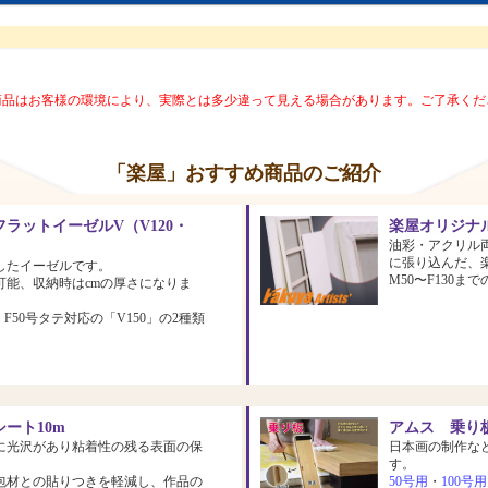
商品はお客様の環境により、実際とは多少違って見える場合があります。ご了承くだ
「楽屋」おすすめ商品のご紹介
ラットイーゼルV（V120・
楽屋オリジナ
油彩・アクリル
に張り込んだ、
したイーゼルです。
M50〜F130
可能、収納時はcmの厚さになりま
、F50号タテ対応の「V150」の2種類
ート10m
アムス 乗り板
に光沢があり粘着性の残る表面の保
日本画の制作な
す。
包材との貼りつきを軽減し、作品の
50号用
・
100号用