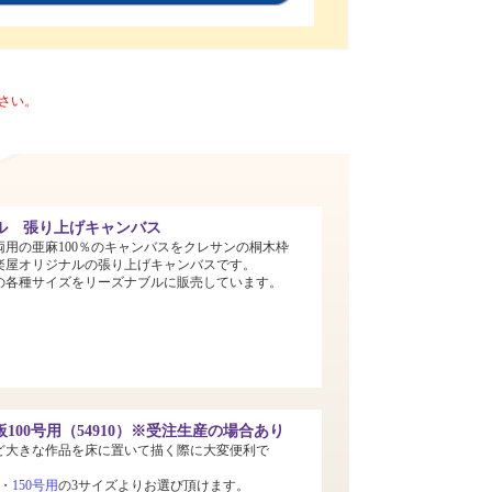
さい。
ル 張り上げキャンバス
両用の亜麻100％のキャンバスをクレサンの桐木枠
楽屋オリジナルの張り上げキャンバスです。
までの各種サイズをリーズナブルに販売しています。
100号用（54910）※受注生産の場合あり
ど大きな作品を床に置いて描く際に大変便利で
・
150号用
の3サイズよりお選び頂けます。