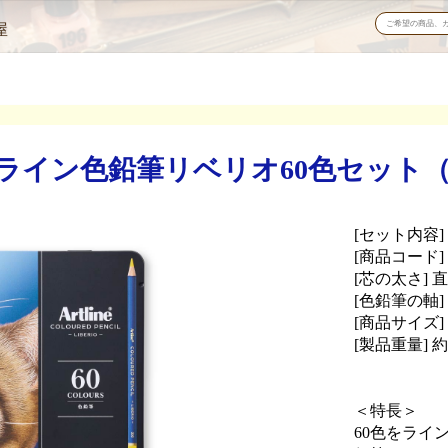
屋
イン色鉛筆リベリオ60色セット（13
[セット内容
[商品コード] 1
[芯の太さ] 直
[色鉛筆の軸]
[商品サイズ] 3
[製品重量] 約
＜特長＞
60色をライ