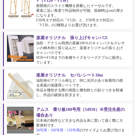
V（V120・V150）
新開発のスライド機構を搭載したイーゼルです。
垂直に近い角度で作品制作が可能、収納時はcmの厚さ
になります。
F30号タテ対応の「V120」と、F50号タテ対応の
「V150」の2種類よりお選び頂けます。
楽屋オリジナル 張り上げキャンバス
油彩・アクリル両用の亜麻100％のキャンバスをクレサ
ンの桐木枠に張り込んだ、楽屋オリジナルの張り上げ
キャンバスです。
M50〜F130までの各種サイズをリーズナブルに販売し
ています。
楽屋オリジナル セパレシート10m
油彩画やアクリル画など、特に光沢があり粘着性の残
る表面の保護用シートです。
作品を梱包する際の画面と梱包材との貼りつきを軽減
し、作品の破損を防ぎます。
アムス 乗り板100号用（54910）※受注生産の
場合あり
日本画の制作など大きな作品を床に置いて描く際に大
変便利です。
50号用
・
100号用
・
150号用
の3サイズよりお選び頂けま