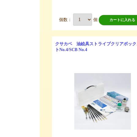
個数：
個
カートに入れる
クサカベ 油絵具ストライプクリアボック
トNo.4/SCB No.4