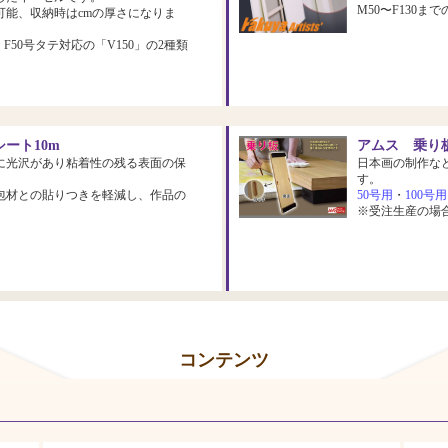
M50〜F130
可能、収納時はcmの厚さになりま
、F50号タテ対応の「V150」の2種類
ート10m
アムス 乗り板
に光沢があり粘着性の残る表面の保
日本画の制作な
す。
包材との貼りつきを軽減し、作品の
50号用
・
100号用
※受注生産の場
コンテンツ