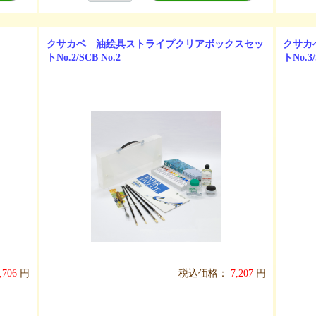
クサカベ 油絵具ストライプクリアボックスセッ
クサカ
トNo.2/SCB No.2
トNo.3/
,706
円
税込価格：
7,207
円