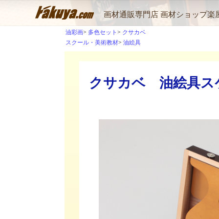
画材通販専門店 画材ショップ楽
油彩画
多色セット
クサカベ
スクール・美術教材
油絵具
クサカベ 油絵具スケッ