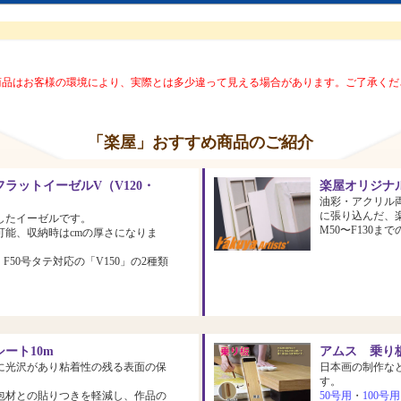
商品はお客様の環境により、実際とは多少違って見える場合があります。ご了承くだ
「楽屋」おすすめ商品のご紹介
ラットイーゼルV（V120・
楽屋オリジナ
油彩・アクリル
に張り込んだ、
したイーゼルです。
M50〜F130
可能、収納時はcmの厚さになりま
、F50号タテ対応の「V150」の2種類
ート10m
アムス 乗り板
に光沢があり粘着性の残る表面の保
日本画の制作な
す。
包材との貼りつきを軽減し、作品の
50号用
・
100号用