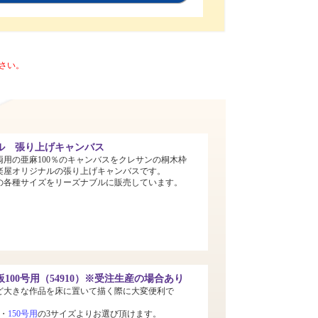
さい。
ル 張り上げキャンバス
両用の亜麻100％のキャンバスをクレサンの桐木枠
楽屋オリジナルの張り上げキャンバスです。
までの各種サイズをリーズナブルに販売しています。
100号用（54910）※受注生産の場合あり
ど大きな作品を床に置いて描く際に大変便利で
・
150号用
の3サイズよりお選び頂けます。