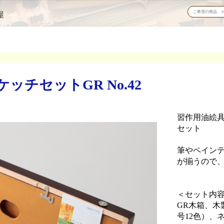
屋
チセットGR No.42
習作用油絵具
セット
筆やペイン
が揃うので
＜セット内
GR木箱、木
号12色）、