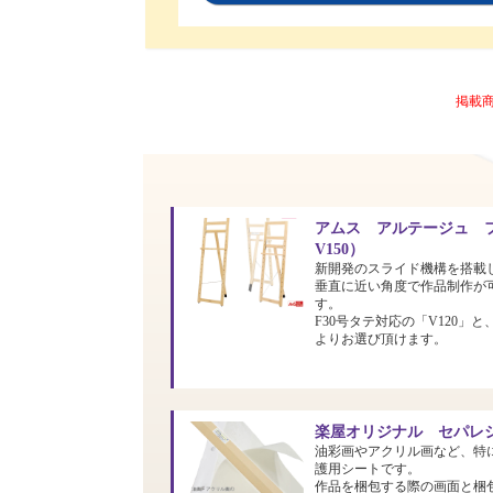
掲載
アムス アルテージュ フ
V150）
新開発のスライド機構を搭載
垂直に近い角度で作品制作が
す。
F30号タテ対応の「V120」と
よりお選び頂けます。
楽屋オリジナル セパレシ
油彩画やアクリル画など、特
護用シートです。
作品を梱包する際の画面と梱