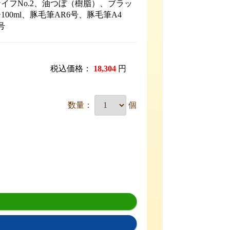
イフNo.2、油つぼ（樹脂）、ブラッ
00ml、豚毛筆AR6号、豚毛筆A4
号
税込価格：
18,304
円
数量：
個