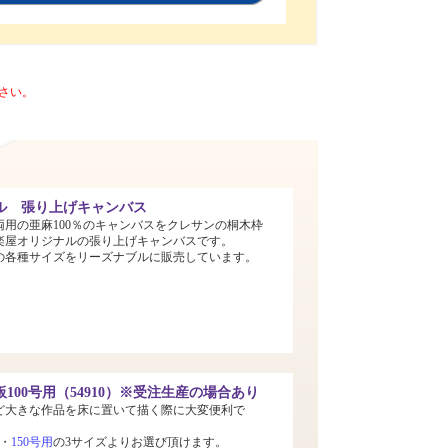
さい。
ル 張り上げキャンバス
両用の亜麻100％のキャンバスをクレサンの桐木枠
楽屋オリジナルの張り上げキャンバスです。
までの各種サイズをリーズナブルに販売しています。
100号用（54910）※受注生産の場合あり
ど大きな作品を床に置いて描く際に大変便利で
・
150号用
の3サイズよりお選び頂けます。