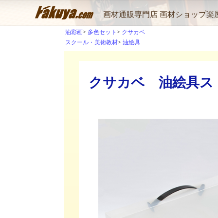
画材通販専門店 画材ショップ楽
油彩画
多色セット
クサカベ
スクール・美術教材
油絵具
クサカベ 油絵具ストラ