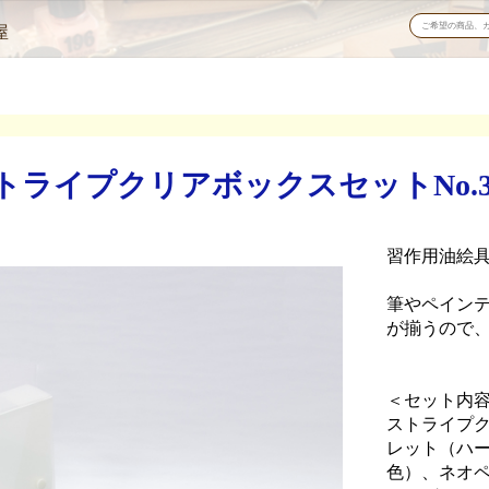
屋
イプクリアボックスセットNo.3/SC
習作用油絵具
筆やペイン
が揃うので
＜セット内
ストライプク
レット（ハーフ
色）、ネオペ