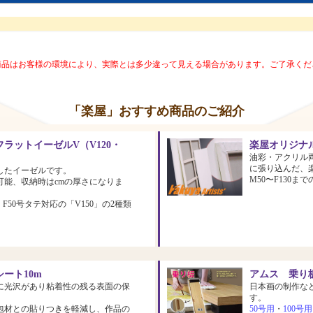
商品はお客様の環境により、実際とは多少違って見える場合があります。ご了承くだ
「楽屋」おすすめ商品のご紹介
ラットイーゼルV（V120・
楽屋オリジナ
油彩・アクリル
に張り込んだ、
したイーゼルです。
M50〜F130
可能、収納時はcmの厚さになりま
、F50号タテ対応の「V150」の2種類
ート10m
アムス 乗り板
に光沢があり粘着性の残る表面の保
日本画の制作な
す。
包材との貼りつきを軽減し、作品の
50号用
・
100号用