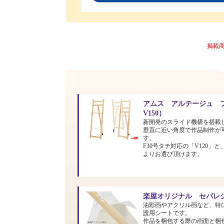
掲載
アムス アルテージュ フ
V150）
新開発のスライド機構を搭載
垂直に近い角度で作品制作が
す。
F30号タテ対応の「V120」と
よりお選び頂けます。
楽屋オリジナル セパレシ
油彩画やアクリル画など、特
護用シートです。
作品を梱包する際の画面と梱