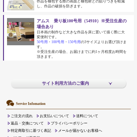
作品を梱包する際の画面と梱包材との貼りつきを軽減
し、作品の破損を防ぎます。
アムス 乗り板100号用（54910）※受注生産の
場合あり
日本画の制作など大きな作品を床に置いて描く際に大
変便利です。
50号用
・
100号用
・
150号用
の3サイズよりお選び頂けま
す。
※受注生産の場合、お届けまでに約1ヶ月程度お時間を
頂きます。
サイト利用方法のご案内
Service Infomation
ご注文の流れ
お支払いについて
送料について
返品・交換について
プライバシーポリシー
特定商取引に基づく表記
メールが届かないお客様へ