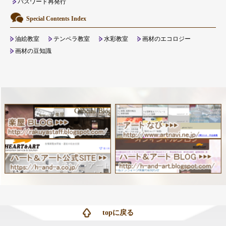
パスワード再発行
Special Contents Index
油絵教室
テンペラ教室
水彩教室
画材のエコロジー
画材の豆知識
topに戻る