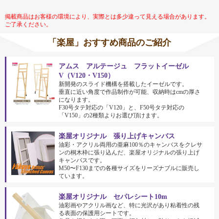
掲載商品はお客様の環境により、実際とは多少違って見える場合があります。
ご了承ください。
「楽屋」おすすめ商品のご紹介
アムス アルテージュ フラットイーゼル
V（V120・V150）
新開発のスライド機構を搭載したイーゼルです。
垂直に近い角度で作品制作が可能、収納時はcmの厚さ
になります。
F30号タテ対応の「V120」と、F50号タテ対応の
「V150」の2種類よりお選び頂けます。
楽屋オリジナル 張り上げキャンバス
油彩・アクリル両用の亜麻100％のキャンバスをクレサ
ンの桐木枠に張り込んだ、楽屋オリジナルの張り上げ
キャンバスです。
M50〜F130までの各種サイズをリーズナブルに販売し
ています。
楽屋オリジナル セパレシート10m
油彩画やアクリル画など、特に光沢があり粘着性の残
る表面の保護用シートです。