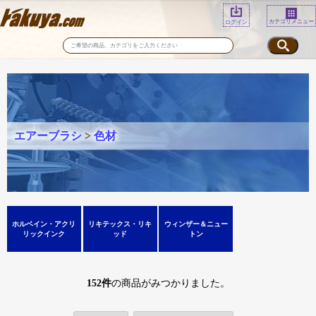
カテゴリメニュー
ログイン
エアーブラシ
>
色材
ホルベイン・アクリ
リキテックス・リキ
ウィンザー＆ニュー
リックインク
ッド
トン
152
件
の商品がみつかりました。