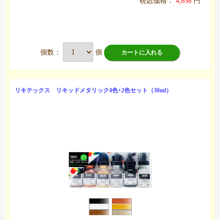
税込価格：
4,858
円
個数：
個
カートに入れる
リキテックス リキッドメタリック4色+2色セット（30ml）