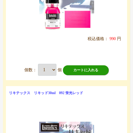
税込価格：
990
円
個数：
個
カートに入れる
リキテックス リキッド30ml 092 蛍光レッド