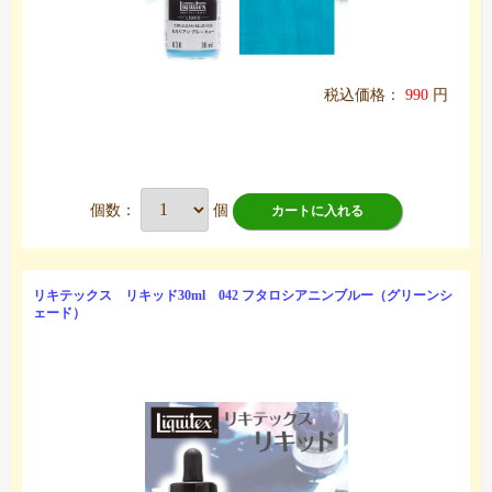
税込価格：
990
円
個数：
個
カートに入れる
リキテックス リキッド30ml 042 フタロシアニンブルー（グリーンシ
ェード）