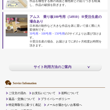
作品を梱包する際の画面と梱包材との貼りつきを軽減
し、作品の破損を防ぎます。
アムス 乗り板100号用（54910）※受注生産の
場合あり
日本画の制作など大きな作品を床に置いて描く際に大
変便利です。
50号用
・
100号用
・
150号用
の3サイズよりお選び頂けま
す。
※受注生産の場合、お届けまでに約1ヶ月程度お時間を
頂きます。
サイト利用方法のご案内
Service Infomation
ご注文の流れ
お支払いについて
送料について
返品・交換について
プライバシーポリシー
特定商取引に基づく表記
メールが届かないお客様へ