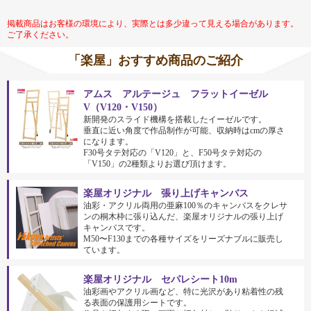
掲載商品はお客様の環境により、実際とは多少違って見える場合があります。
ご了承ください。
「楽屋」おすすめ商品のご紹介
アムス アルテージュ フラットイーゼル
V（V120・V150）
新開発のスライド機構を搭載したイーゼルです。
垂直に近い角度で作品制作が可能、収納時はcmの厚さ
になります。
F30号タテ対応の「V120」と、F50号タテ対応の
「V150」の2種類よりお選び頂けます。
楽屋オリジナル 張り上げキャンバス
油彩・アクリル両用の亜麻100％のキャンバスをクレサ
ンの桐木枠に張り込んだ、楽屋オリジナルの張り上げ
キャンバスです。
M50〜F130までの各種サイズをリーズナブルに販売し
ています。
楽屋オリジナル セパレシート10m
油彩画やアクリル画など、特に光沢があり粘着性の残
る表面の保護用シートです。