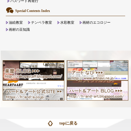
パスワード再発行
Special Contents Index
油絵教室
テンペラ教室
水彩教室
画材のエコロジー
画材の豆知識
topに戻る