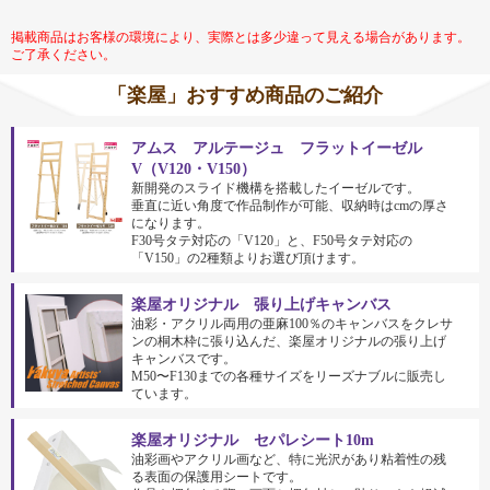
掲載商品はお客様の環境により、実際とは多少違って見える場合があります。
ご了承ください。
「楽屋」おすすめ商品のご紹介
アムス アルテージュ フラットイーゼル
V（V120・V150）
新開発のスライド機構を搭載したイーゼルです。
垂直に近い角度で作品制作が可能、収納時はcmの厚さ
になります。
F30号タテ対応の「V120」と、F50号タテ対応の
「V150」の2種類よりお選び頂けます。
楽屋オリジナル 張り上げキャンバス
油彩・アクリル両用の亜麻100％のキャンバスをクレサ
ンの桐木枠に張り込んだ、楽屋オリジナルの張り上げ
キャンバスです。
M50〜F130までの各種サイズをリーズナブルに販売し
ています。
楽屋オリジナル セパレシート10m
油彩画やアクリル画など、特に光沢があり粘着性の残
る表面の保護用シートです。