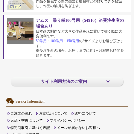
作品を梱包する際の画面と梱包材との貼りつきを軽減
し、作品の破損を防ぎます。
アムス 乗り板100号用（54910）※受注生産の
場合あり
日本画の制作など大きな作品を床に置いて描く際に大
変便利です。
50号用
・
100号用
・
150号用
の3サイズよりお選び頂けま
す。
※受注生産の場合、お届けまでに約1ヶ月程度お時間を
頂きます。
サイト利用方法のご案内
Service Infomation
ご注文の流れ
お支払いについて
送料について
返品・交換について
プライバシーポリシー
特定商取引に基づく表記
メールが届かないお客様へ