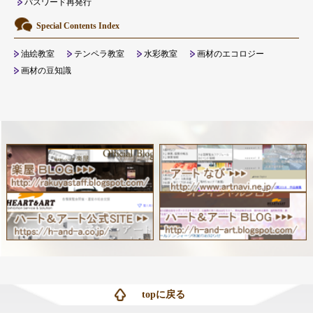
パスワード再発行
Special Contents Index
油絵教室
テンペラ教室
水彩教室
画材のエコロジー
画材の豆知識
topに戻る