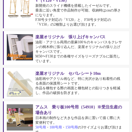
V（V120・V150）
新開発のスライド機構を搭載したイーゼルです。
垂直に近い角度で作品制作が可能、収納時はcmの厚さ
になります。
F30号タテ対応の「V120」と、F50号タテ対応の
「V150」の2種類よりお選び頂けます。
楽屋オリジナル 張り上げキャンバス
油彩・アクリル両用の亜麻100％のキャンバスをクレサ
ンの桐木枠に張り込んだ、楽屋オリジナルの張り上げ
キャンバスです。
M50〜F130までの各種サイズをリーズナブルに販売し
ています。
楽屋オリジナル セパレシート10m
油彩画やアクリル画など、特に光沢があり粘着性の残
る表面の保護用シートです。
作品を梱包する際の画面と梱包材との貼りつきを軽減
し、作品の破損を防ぎます。
アムス 乗り板100号用（54910）※受注生産の
場合あり
日本画の制作など大きな作品を床に置いて描く際に大
変便利です。
50号用
・
100号用
・
150号用
の3サイズよりお選び頂けま