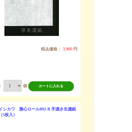
税込価格：
3,960
円
：
個
カートに入れる
イシカワ 雅心ロール092-B 手漉き生漉紙
（5枚入）