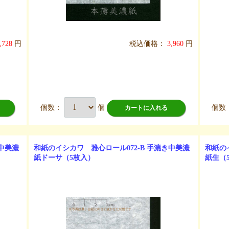
,728
円
税込価格：
3,960
円
個数：
個
個数
カートに入れる
き中美濃
和紙のイシカワ 雅心ロール072-B 手漉き中美濃
和紙の
紙ドーサ（5枚入）
紙生（