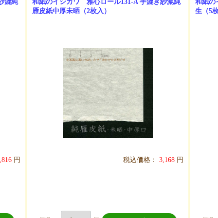
き紗漉純
和紙のイシカワ 雅心ロール131-A 手漉き紗漉純
和紙の
雁皮紙中厚未晒（2枚入）
生（5
,816
円
税込価格：
3,168
円