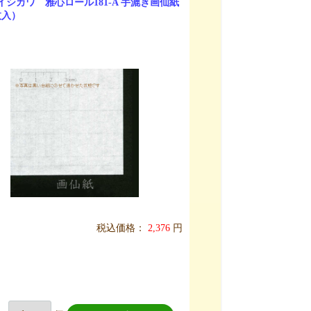
イシカワ 雅心ロール181-A 手漉き画仙紙
枚入）
税込価格：
2,376
円