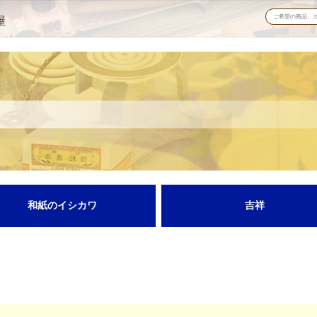
屋
和紙のイシカワ
吉祥