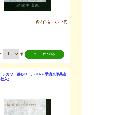
税込価格：
4,752
円
：
個
カートに入れる
イシカワ 雅心ロール081-A 手漉き厚美濃
5枚入）