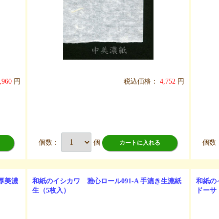
,960
円
税込価格：
4,752
円
個数：
個
個数
カートに入れる
き厚美濃
和紙のイシカワ 雅心ロール091-A 手漉き生漉紙
和紙の
生（5枚入）
ドーサ