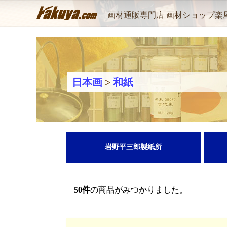
画材通販専門店 画材ショップ楽
日本画
>
和紙
岩野平三郎製紙所
50
件
の商品がみつかりました。