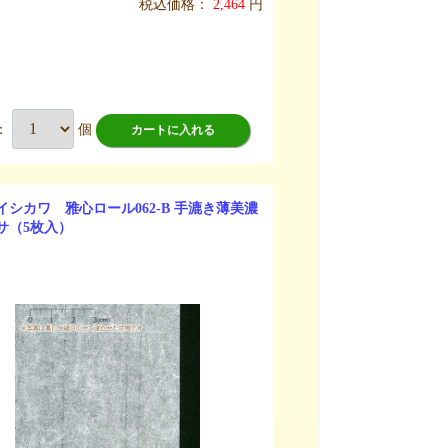
税込価格：
2,464
円
：
個
カートに入れる
イシカワ 雅心ロール062-B 手漉き薄美濃
サ（5枚入）