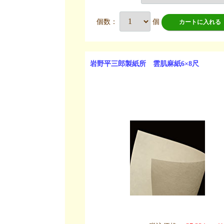
個数：
個
カートに入れる
岩野平三郎製紙所 雲肌麻紙6×8尺