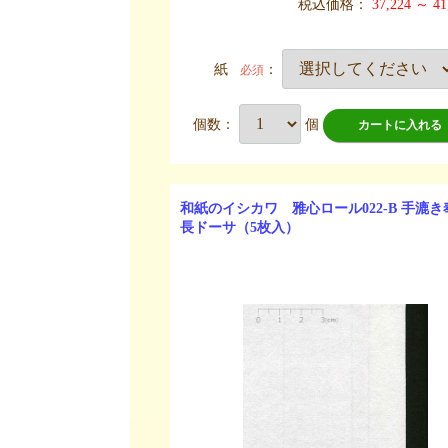
税込価格：
37,224 ～ 41
紙
：
必須
個数：
個
カートに入れる
和紙のイシカワ 雅心ロール022-B 手漉
長ドーサ（5枚入）