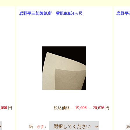
岩野平三郎製紙所 雲肌麻紙4×6尺
岩野平
,086
円
税込価格：
19,096 ～ 20,636
円
紙
：
必須