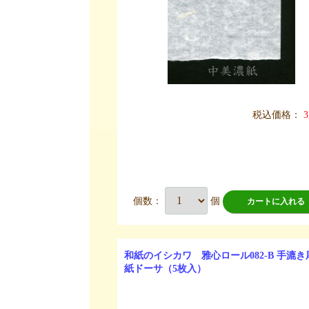
税込価格：
3
個数：
個
カートに入れる
和紙のイシカワ 雅心ロール082-B 手漉
紙ドーサ（5枚入）