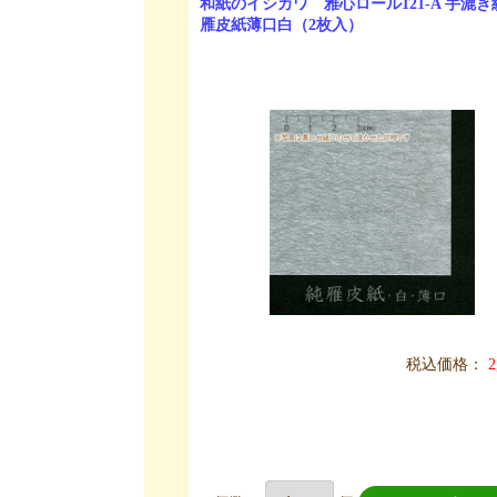
和紙のイシカワ 雅心ロール121-A 手漉
雁皮紙薄口白（2枚入）
税込価格：
2