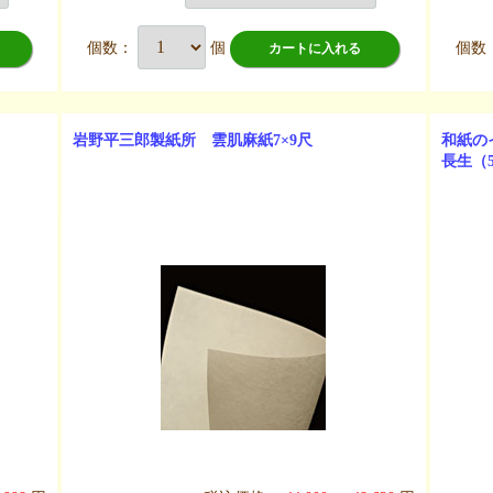
個数：
個
個数
カートに入れる
岩野平三郎製紙所 雲肌麻紙7×9尺
和紙の
長生（