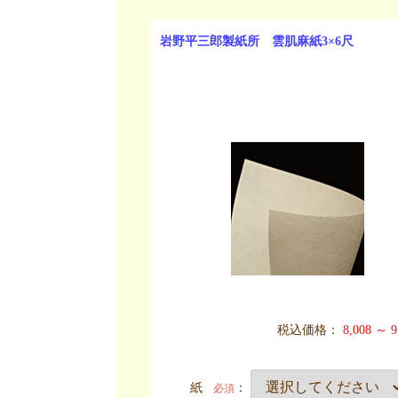
岩野平三郎製紙所 雲肌麻紙3×6尺
税込価格：
8,008 ～ 9
紙
：
必須