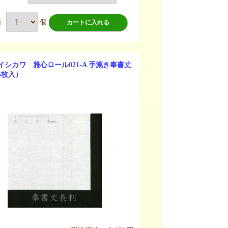
：
個
カートに入れる
イシカワ 雅心ロール021-A 手漉き奉書丈
5枚入）