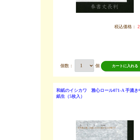
税込価格：
2
個数：
個
カートに入れる
和紙のイシカワ 雅心ロール071-A 手漉
紙生（5枚入）