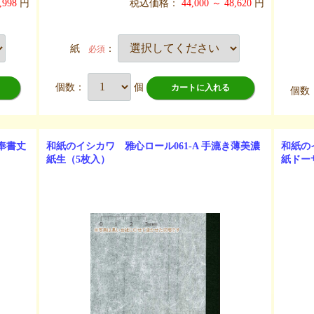
,998
円
税込価格：
44,000 ～ 48,620
円
紙
：
必須
個数：
個
カートに入れる
個数
き奉書丈
和紙のイシカワ 雅心ロール061-A 手漉き薄美濃
和紙の
紙生（5枚入）
紙ドー