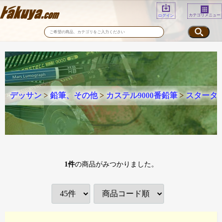
カテゴリメニュー
ログイン
デッサン
>
鉛筆、その他
>
カステル9000番鉛筆
>
スタータ
1
件
の商品がみつかりました。