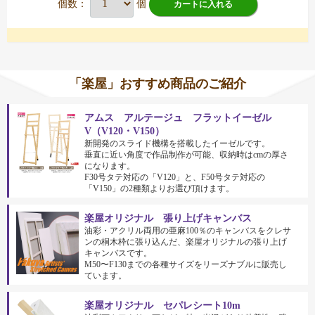
個数：
個
カートに入れる
「楽屋」おすすめ商品のご紹介
アムス アルテージュ フラットイーゼル
V（V120・V150）
新開発のスライド機構を搭載したイーゼルです。
垂直に近い角度で作品制作が可能、収納時はcmの厚さ
になります。
F30号タテ対応の「V120」と、F50号タテ対応の
「V150」の2種類よりお選び頂けます。
楽屋オリジナル 張り上げキャンバス
油彩・アクリル両用の亜麻100％のキャンバスをクレサ
ンの桐木枠に張り込んだ、楽屋オリジナルの張り上げ
キャンバスです。
M50〜F130までの各種サイズをリーズナブルに販売し
ています。
楽屋オリジナル セパレシート10m