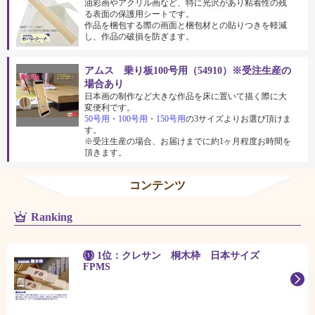
油彩画やアクリル画など、特に光沢があり粘着性の残
る表面の保護用シートです。
作品を梱包する際の画面と梱包材との貼りつきを軽減
し、作品の破損を防ぎます。
アムス 乗り板100号用（54910）※受注生産の
場合あり
日本画の制作など大きな作品を床に置いて描く際に大
変便利です。
50号用
・
100号用
・
150号用
の3サイズよりお選び頂けま
す。
※受注生産の場合、お届けまでに約1ヶ月程度お時間を
頂きます。
コンテンツ
Ranking
1位：クレサン 桐木枠 日本サイズ
FPMS