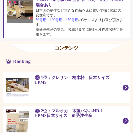
場合あり
日本画の制作など大きな作品を床に置いて描く際に大
変便利です。
50号用
・
100号用
・
150号用
の3サイズよりお選び頂けま
す。
※受注生産の場合、お届けまでに約1ヶ月程度お時間を
頂きます。
コンテンツ
Ranking
1位：クレサン 桐木枠 日本サイズ
FPMS
2位：マルオカ 木製パネルHD-1
FPMS日本サイズ ※受注生産