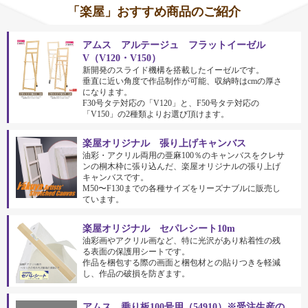
「楽屋」おすすめ商品のご紹介
アムス アルテージュ フラットイーゼル
V（V120・V150）
新開発のスライド機構を搭載したイーゼルです。
垂直に近い角度で作品制作が可能、収納時はcmの厚さ
になります。
F30号タテ対応の「V120」と、F50号タテ対応の
「V150」の2種類よりお選び頂けます。
楽屋オリジナル 張り上げキャンバス
油彩・アクリル両用の亜麻100％のキャンバスをクレサ
ンの桐木枠に張り込んだ、楽屋オリジナルの張り上げ
キャンバスです。
M50〜F130までの各種サイズをリーズナブルに販売し
ています。
楽屋オリジナル セパレシート10m
油彩画やアクリル画など、特に光沢があり粘着性の残
る表面の保護用シートです。
作品を梱包する際の画面と梱包材との貼りつきを軽減
し、作品の破損を防ぎます。
アムス 乗り板100号用（54910）※受注生産の