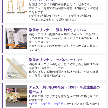
V（V120・V150）
新開発のスライド機構を搭載したイーゼルです。
垂直に近い角度で作品制作が可能、収納時はcmの厚さ
になります。
F30号タテ対応の「V120」と、F50号タテ対応の
「V150」の2種類よりお選び頂けます。
楽屋オリジナル 張り上げキャンバス
油彩・アクリル両用の亜麻100％のキャンバスをクレサ
ンの桐木枠に張り込んだ、楽屋オリジナルの張り上げ
キャンバスです。
M50〜F130までの各種サイズをリーズナブルに販売し
ています。
楽屋オリジナル セパレシート10m
油彩画やアクリル画など、特に光沢があり粘着性の残
る表面の保護用シートです。
作品を梱包する際の画面と梱包材との貼りつきを軽減
し、作品の破損を防ぎます。
アムス 乗り板100号用（54910）※受注生産の
場合あり
日本画の制作など大きな作品を床に置いて描く際に大
変便利です。
50号用
・
100号用
・
150号用
の3サイズよりお選び頂けま
す。