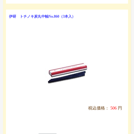
伊研 トチノキ炭丸中軸No.860（3本入）
税込価格：
506
円