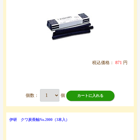
税込価格：
871
円
個数：
個
カートに入れる
伊研 クワ炭長軸No.2000（3本入）