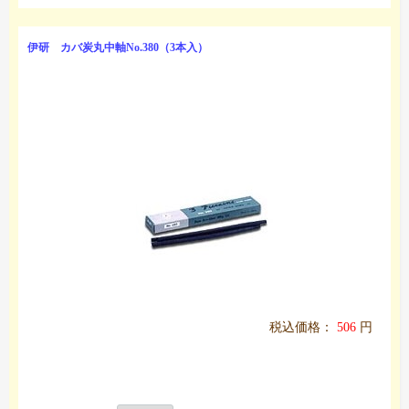
伊研 カバ炭丸中軸No.380（3本入）
税込価格：
506
円