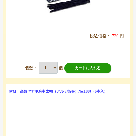
税込価格：
726
円
個数：
個
カートに入れる
伊研 高熱ヤナギ炭中太軸（アルミ箔巻）No.1600（6本入）