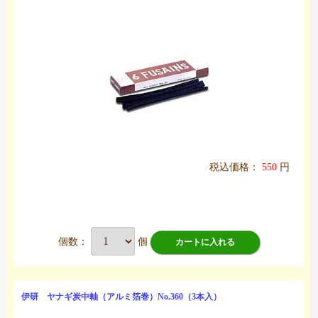
税込価格：
550
円
個数：
個
カートに入れる
伊研 ヤナギ炭中軸（アルミ箔巻）No.360（3本入）