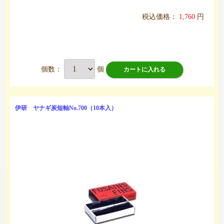
税込価格：
1,760
円
個数：
個
カートに入れる
伊研 ヤナギ炭短軸No.700（10本入）