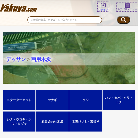
カテゴリメニュー
ログイン
デッサン
>
画用木炭
ハン・カバ・クリ・
スターターセット
ヤナギ
クワ
トチ
シナ・ウコギ・ホ
組み合わせ木炭
木炭バサミ・芯抜き
ウ・ミヅキ