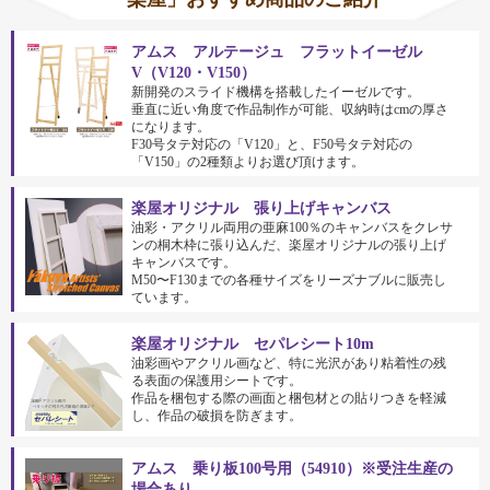
アムス アルテージュ フラットイーゼル
V（V120・V150）
新開発のスライド機構を搭載したイーゼルです。
垂直に近い角度で作品制作が可能、収納時はcmの厚さ
になります。
F30号タテ対応の「V120」と、F50号タテ対応の
「V150」の2種類よりお選び頂けます。
楽屋オリジナル 張り上げキャンバス
油彩・アクリル両用の亜麻100％のキャンバスをクレサ
ンの桐木枠に張り込んだ、楽屋オリジナルの張り上げ
キャンバスです。
M50〜F130までの各種サイズをリーズナブルに販売し
ています。
楽屋オリジナル セパレシート10m
油彩画やアクリル画など、特に光沢があり粘着性の残
る表面の保護用シートです。
作品を梱包する際の画面と梱包材との貼りつきを軽減
し、作品の破損を防ぎます。
アムス 乗り板100号用（54910）※受注生産の
場合あり