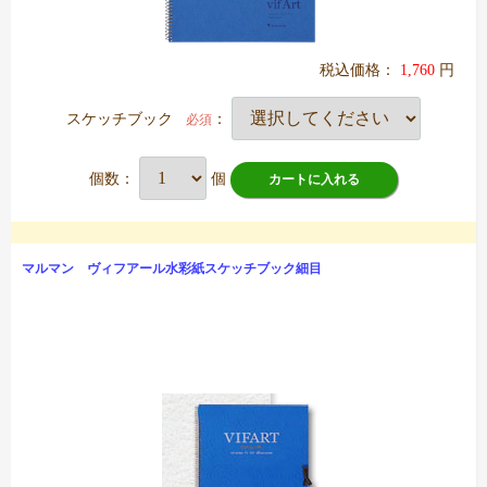
税込価格：
1,760
円
スケッチブック
：
必須
個数：
個
カートに入れる
マルマン ヴィフアール水彩紙スケッチブック細目