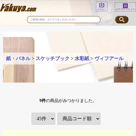
カテゴリメニュー
ログイン
紙・パネル
>
スケッチブック
>
水彩紙
>
ヴィフアール
9
件
の商品がみつかりました。