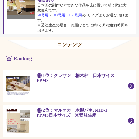
日本画の制作など大きな作品を床に置いて描く際に大
変便利です。
50号用
・
100号用
・
150号用
の3サイズよりお選び頂けま
す。
※受注生産の場合、お届けまでに約1ヶ月程度お時間を
頂きます。
コンテンツ
Ranking
1位：クレサン 桐木枠 日本サイズ
FPMS
2位：マルオカ 木製パネルHD-1
FPMS日本サイズ ※受注生産