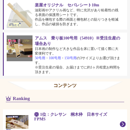
楽屋オリジナル セパレシート10m
油彩画やアクリル画など、特に光沢があり粘着性の残
る表面の保護用シートです。
作品を梱包する際の画面と梱包材との貼りつきを軽減
し、作品の破損を防ぎます。
アムス 乗り板100号用（54910）※受注生産の
場合あり
日本画の制作など大きな作品を床に置いて描く際に大
変便利です。
50号用
・
100号用
・
150号用
の3サイズよりお選び頂けま
す。
※受注生産の場合、お届けまでに約1ヶ月程度お時間を
頂きます。
コンテンツ
Ranking
1位：クレサン 桐木枠 日本サイズ
FPMS