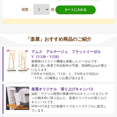
個数：
個
カートに入れる
「楽屋」おすすめ商品のご紹介
アムス アルテージュ フラットイーゼル
V（V120・V150）
新開発のスライド機構を搭載したイーゼルです。
垂直に近い角度で作品制作が可能、収納時はcmの厚さ
になります。
F30号タテ対応の「V120」と、F50号タテ対応の
「V150」の2種類よりお選び頂けます。
楽屋オリジナル 張り上げキャンバス
油彩・アクリル両用の亜麻100％のキャンバスをクレサ
ンの桐木枠に張り込んだ、楽屋オリジナルの張り上げ
キャンバスです。
M50〜F130までの各種サイズをリーズナブルに販売し
ています。