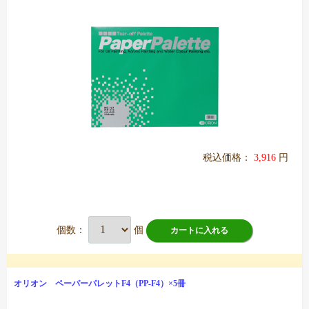
税込価格：
3,916
円
個数：
個
カートに入れる
オリオン ペーパーパレットF4（PP-F4）×5冊