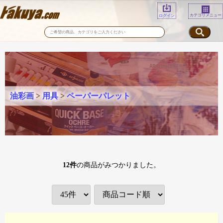
カテゴリメニュー
ログイン
油彩画
>
用具
>
ペーパーパレット
12
件
の商品がみつかりました。