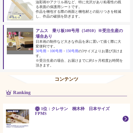
油彩画やアクリル画など、特に光沢があり粘着性の残
る表面の保護用シートです。
作品を梱包する際の画面と梱包材との貼りつきを軽減
し、作品の破損を防ぎます。
アムス 乗り板100号用（54910）※受注生産の
場合あり
日本画の制作など大きな作品を床に置いて描く際に大
変便利です。
50号用
・
100号用
・
150号用
の3サイズよりお選び頂けま
す。
※受注生産の場合、お届けまでに約1ヶ月程度お時間を
頂きます。
コンテンツ
Ranking
1位：クレサン 桐木枠 日本サイズ
FPMS