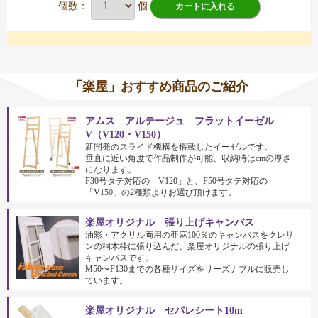
個数：
個
カートに入れる
「楽屋」おすすめ商品のご紹介
アムス アルテージュ フラットイーゼル
V（V120・V150）
新開発のスライド機構を搭載したイーゼルです。
垂直に近い角度で作品制作が可能、収納時はcmの厚さ
になります。
F30号タテ対応の「V120」と、F50号タテ対応の
「V150」の2種類よりお選び頂けます。
楽屋オリジナル 張り上げキャンバス
油彩・アクリル両用の亜麻100％のキャンバスをクレサ
ンの桐木枠に張り込んだ、楽屋オリジナルの張り上げ
キャンバスです。
M50〜F130までの各種サイズをリーズナブルに販売し
ています。
楽屋オリジナル セパレシート10m