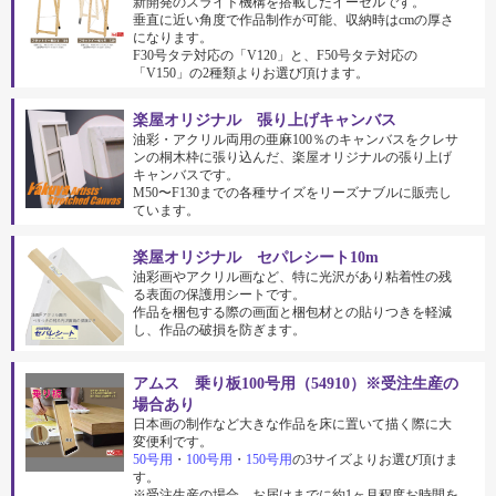
新開発のスライド機構を搭載したイーゼルです。
垂直に近い角度で作品制作が可能、収納時はcmの厚さ
になります。
F30号タテ対応の「V120」と、F50号タテ対応の
「V150」の2種類よりお選び頂けます。
楽屋オリジナル 張り上げキャンバス
油彩・アクリル両用の亜麻100％のキャンバスをクレサ
ンの桐木枠に張り込んだ、楽屋オリジナルの張り上げ
キャンバスです。
M50〜F130までの各種サイズをリーズナブルに販売し
ています。
楽屋オリジナル セパレシート10m
油彩画やアクリル画など、特に光沢があり粘着性の残
る表面の保護用シートです。
作品を梱包する際の画面と梱包材との貼りつきを軽減
し、作品の破損を防ぎます。
アムス 乗り板100号用（54910）※受注生産の
場合あり
日本画の制作など大きな作品を床に置いて描く際に大
変便利です。
50号用
・
100号用
・
150号用
の3サイズよりお選び頂けま
す。
※受注生産の場合、お届けまでに約1ヶ月程度お時間を