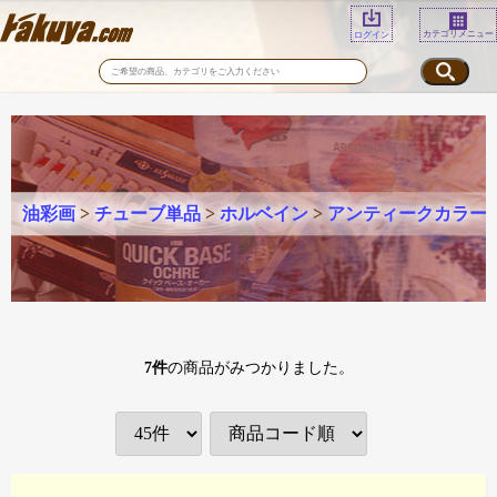
カテゴリメニュー
ログイン
油彩画
>
チューブ単品
>
ホルベイン
>
アンティークカラー
7
件
の商品がみつかりました。