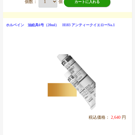
個数：
個
カートに入れる
ホルベイン 油絵具6号（20ml） H183 アンティークイエローNo.1
税込価格：
2,640
円