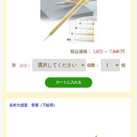
税込価格：
1,672 ～ 7,040
円
筆
：
個数：
個
必須
カートに入れる
名村大成堂 骨筆（下絵用）