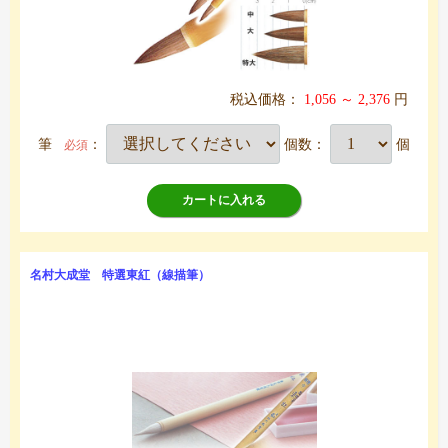
税込価格：
1,056 ～ 2,376
円
筆
：
個数：
個
必須
カートに入れる
名村大成堂 特選東紅（線描筆）