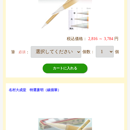
税込価格：
2,816 ～ 3,784
円
筆
：
個数：
個
必須
カートに入れる
名村大成堂 特選蒼明（線描筆）