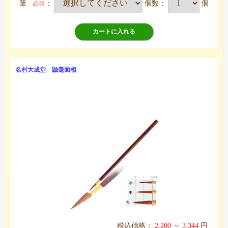
筆
：
個数：
個
必須
カートに入れる
名村大成堂 鼬毫面相
税込価格：
2,200 ～ 3,344
円