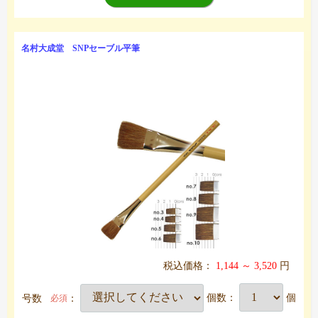
名村大成堂 SNPセーブル平筆
税込価格：
1,144 ～ 3,520
円
号数
：
個数：
個
必須