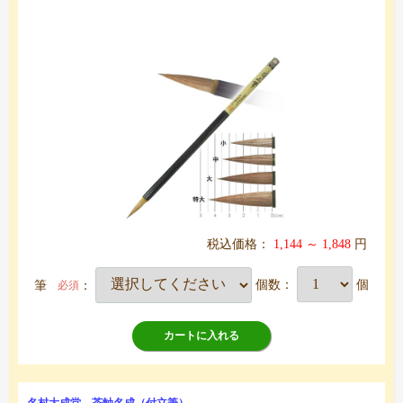
税込価格：
1,144 ～ 1,848
円
筆
：
個数：
個
必須
カートに入れる
名村大成堂 茶軸名成（付立筆）