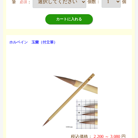
筆
：
個数：
個
必須
カートに入れる
ホルベイン 玉蘭（付立筆）
税込価格：
2,200 ～ 3,080
円