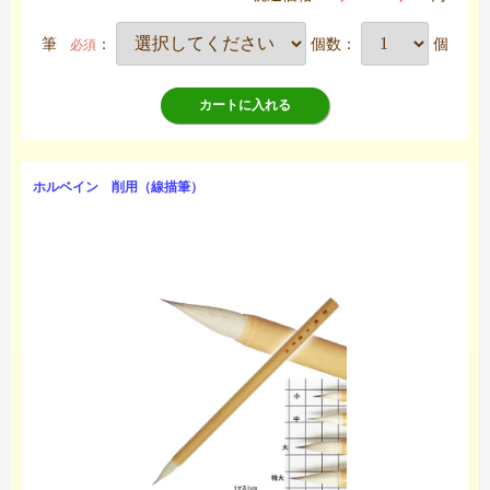
筆
：
個数：
個
必須
カートに入れる
ホルベイン 削用（線描筆）