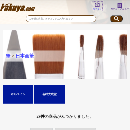
カテゴリメニュー
ログイン
筆
>
日本画筆
ホルベイン
名村大成堂
29
件
の商品がみつかりました。