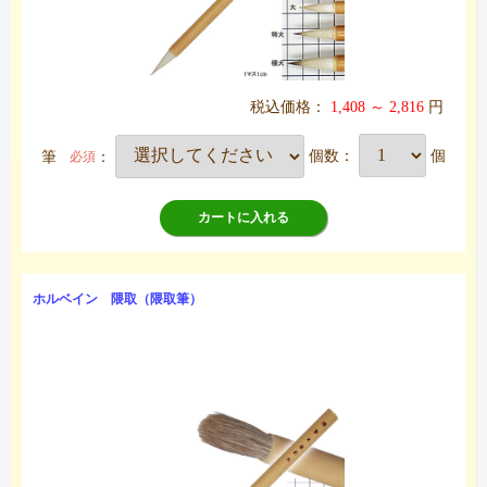
税込価格：
1,408 ～ 2,816
円
筆
：
個数：
個
必須
カートに入れる
ホルベイン 隈取（隈取筆）