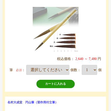
税込価格：
2,640 ～ 7,480
円
筆
：
個数：
個
必須
カートに入れる
名村大成堂 円山筆（習作用付立筆）