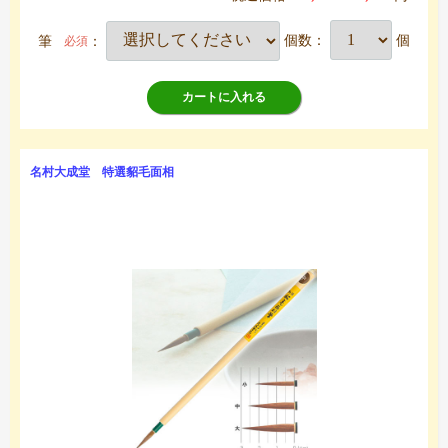
筆
：
個数：
個
必須
カートに入れる
名村大成堂 特選貂毛面相