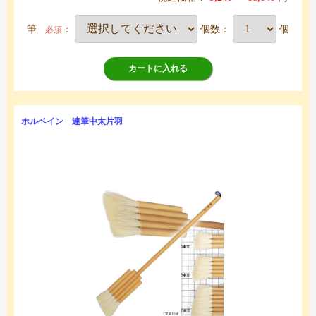
筆
：
個数：
個
必須
カートに入れる
ホルベイン 連筆中太片羽