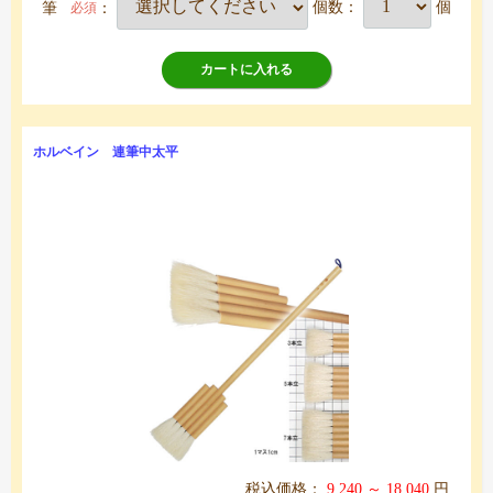
筆
：
個数：
個
必須
カートに入れる
ホルベイン 連筆中太平
税込価格：
9,240 ～ 18,040
円