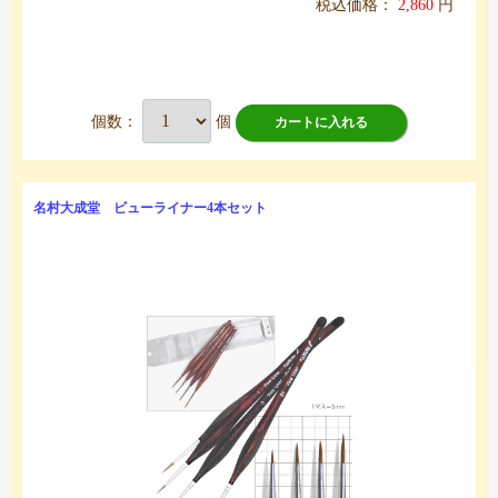
税込価格：
2,860
円
個数：
個
カートに入れる
名村大成堂 ビューライナー4本セット