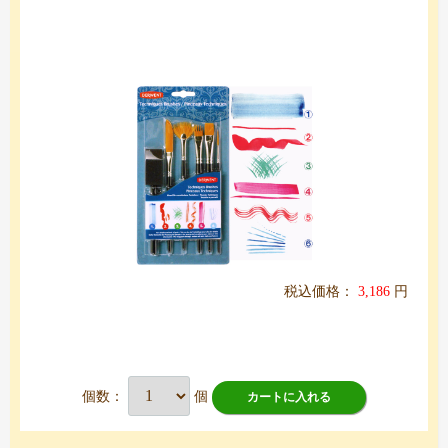
税込価格：
3,186
円
個数：
個
カートに入れる