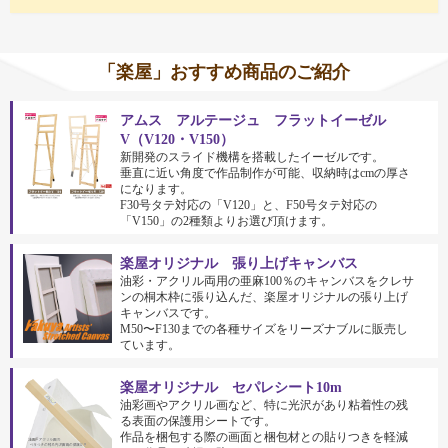
「楽屋」おすすめ商品のご紹介
アムス アルテージュ フラットイーゼル
V（V120・V150）
新開発のスライド機構を搭載したイーゼルです。
垂直に近い角度で作品制作が可能、収納時はcmの厚さ
になります。
F30号タテ対応の「V120」と、F50号タテ対応の
「V150」の2種類よりお選び頂けます。
楽屋オリジナル 張り上げキャンバス
油彩・アクリル両用の亜麻100％のキャンバスをクレサ
ンの桐木枠に張り込んだ、楽屋オリジナルの張り上げ
キャンバスです。
M50〜F130までの各種サイズをリーズナブルに販売し
ています。
楽屋オリジナル セパレシート10m
油彩画やアクリル画など、特に光沢があり粘着性の残
る表面の保護用シートです。
作品を梱包する際の画面と梱包材との貼りつきを軽減