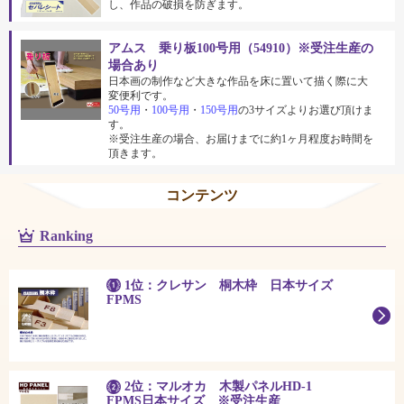
し、作品の破損を防ぎます。
アムス 乗り板100号用（54910）※受注生産の
場合あり
日本画の制作など大きな作品を床に置いて描く際に大
変便利です。
50号用
・
100号用
・
150号用
の3サイズよりお選び頂けま
す。
※受注生産の場合、お届けまでに約1ヶ月程度お時間を
頂きます。
コンテンツ
Ranking
1位：クレサン 桐木枠 日本サイズ
FPMS
2位：マルオカ 木製パネルHD-1
FPMS日本サイズ ※受注生産