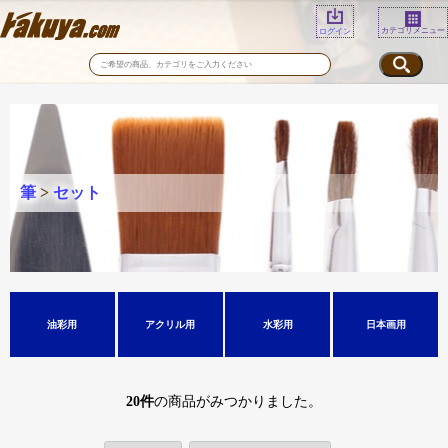
カテゴリメニュー
ログイン
筆
>
セット
油彩用
アクリル用
水彩用
日本画用
20
件
の商品がみつかりました。