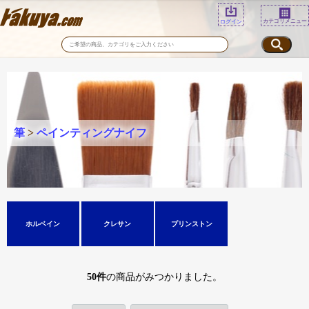
カテゴリメニュー
ログイン
筆
>
ペインティングナイフ
ホルベイン
クレサン
プリンストン
50
件
の商品がみつかりました。