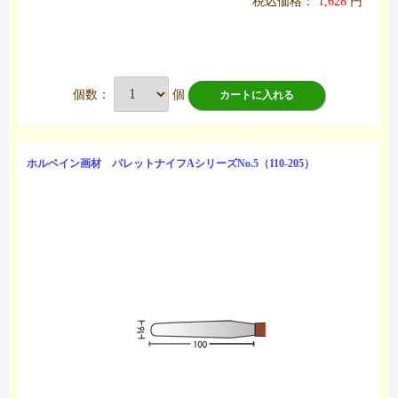
税込価格：
1,628
円
個数：
個
カートに入れる
ホルベイン画材 パレットナイフAシリーズNo.5（110-205）