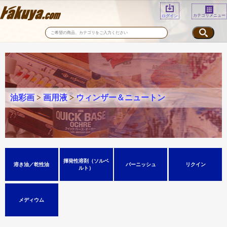
カテゴリメニュー
ログイン
油彩画
>
画用液
>
ウィンザー＆ニュートン
揮発性溶剤（ソルベ
溶き油／乾性油
バーニッシュ
リクイン
ルト）
メディウム