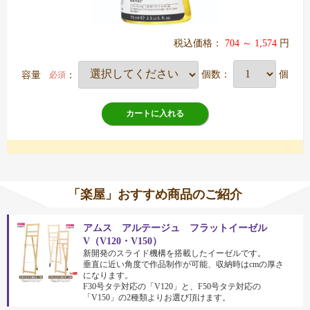
税込価格：
704 ～ 1,574
円
容量
：
個数：
個
必須
カートに入れる
「楽屋」おすすめ商品のご紹介
アムス アルテージュ フラットイーゼル
V（V120・V150）
新開発のスライド機構を搭載したイーゼルです。
垂直に近い角度で作品制作が可能、収納時はcmの厚さ
になります。
F30号タテ対応の「V120」と、F50号タテ対応の
「V150」の2種類よりお選び頂けます。