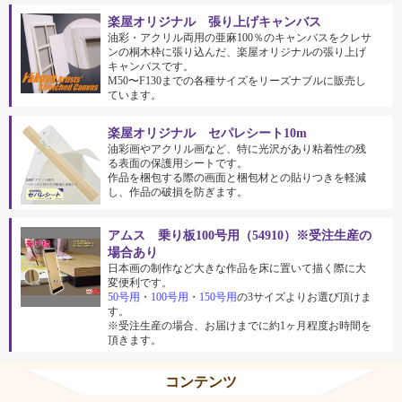
楽屋オリジナル 張り上げキャンバス
油彩・アクリル両用の亜麻100％のキャンバスをクレサ
ンの桐木枠に張り込んだ、楽屋オリジナルの張り上げ
キャンバスです。
M50〜F130までの各種サイズをリーズナブルに販売し
ています。
楽屋オリジナル セパレシート10m
油彩画やアクリル画など、特に光沢があり粘着性の残
る表面の保護用シートです。
作品を梱包する際の画面と梱包材との貼りつきを軽減
し、作品の破損を防ぎます。
アムス 乗り板100号用（54910）※受注生産の
場合あり
日本画の制作など大きな作品を床に置いて描く際に大
変便利です。
50号用
・
100号用
・
150号用
の3サイズよりお選び頂けま
す。
※受注生産の場合、お届けまでに約1ヶ月程度お時間を
頂きます。
コンテンツ