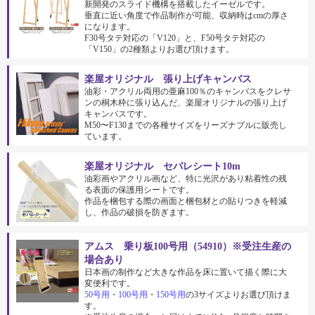
新開発のスライド機構を搭載したイーゼルです。
垂直に近い角度で作品制作が可能、収納時はcmの厚さ
になります。
F30号タテ対応の「V120」と、F50号タテ対応の
「V150」の2種類よりお選び頂けます。
楽屋オリジナル 張り上げキャンバス
油彩・アクリル両用の亜麻100％のキャンバスをクレサ
ンの桐木枠に張り込んだ、楽屋オリジナルの張り上げ
キャンバスです。
M50〜F130までの各種サイズをリーズナブルに販売し
ています。
楽屋オリジナル セパレシート10m
油彩画やアクリル画など、特に光沢があり粘着性の残
る表面の保護用シートです。
作品を梱包する際の画面と梱包材との貼りつきを軽減
し、作品の破損を防ぎます。
アムス 乗り板100号用（54910）※受注生産の
場合あり
日本画の制作など大きな作品を床に置いて描く際に大
変便利です。
50号用
・
100号用
・
150号用
の3サイズよりお選び頂けま
す。