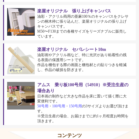
楽屋オリジナル 張り上げキャンバス
油彩・アクリル両用の亜麻100％のキャンバスをクレサ
ンの桐木枠に張り込んだ、楽屋オリジナルの張り上げ
キャンバスです。
M50〜F130までの各種サイズをリーズナブルに販売し
ています。
楽屋オリジナル セパレシート10m
油彩画やアクリル画など、特に光沢があり粘着性の残
る表面の保護用シートです。
作品を梱包する際の画面と梱包材との貼りつきを軽減
し、作品の破損を防ぎます。
アムス 乗り板100号用（54910）※受注生産の
場合あり
日本画の制作など大きな作品を床に置いて描く際に大
変便利です。
50号用
・
100号用
・
150号用
の3サイズよりお選び頂けま
す。
※受注生産の場合、お届けまでに約1ヶ月程度お時間を
頂きます。
コンテンツ