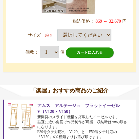
税込価格：
869 ～ 32,670
円
サイズ
：
必須
個数：
個
カートに入れる
「楽屋」おすすめ商品のご紹介
アムス アルテージュ フラットイーゼル
V（V120・V150）
新開発のスライド機構を搭載したイーゼルです。
垂直に近い角度で作品制作が可能、収納時はcmの厚さ
になります。
F30号タテ対応の「V120」と、F50号タテ対応の
「V150」の2種類よりお選び頂けます。