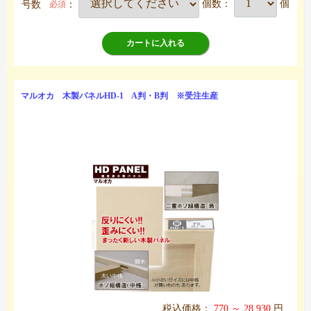
号数
：
個数：
個
必須
カートに入れる
マルオカ 木製パネルHD-1 A判・B判 ※受注生産
税込価格：
770 ～ 28,930
円