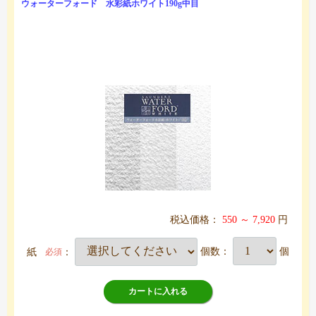
ウォーターフォード 水彩紙ホワイト190g中目
税込価格：
550 ～ 7,920
円
紙
：
個数：
個
必須
カートに入れる