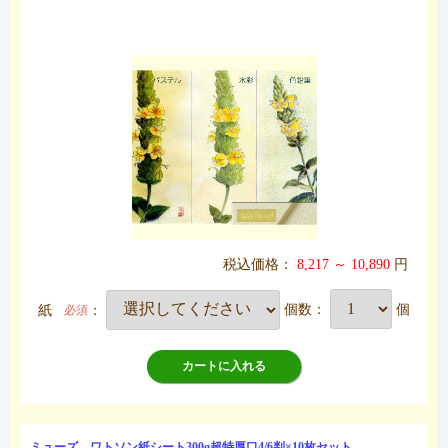
税込価格：
8,217 ～ 10,890
円
紙
：
個数：
個
必須
カートに入れる
ミューズ ワトソン紙シート300g超特厚口4/6判×10枚セット