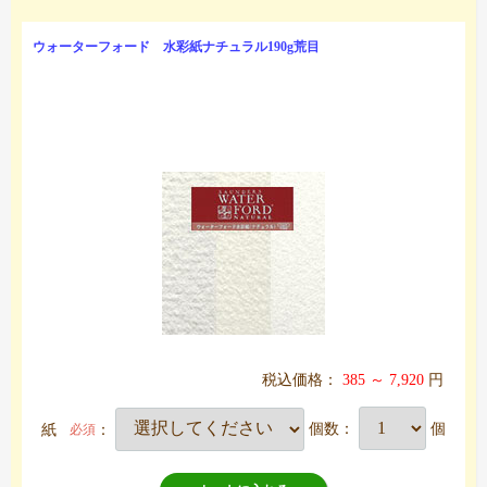
ウォーターフォード 水彩紙ナチュラル190g荒目
税込価格：
385 ～ 7,920
円
紙
：
個数：
個
必須