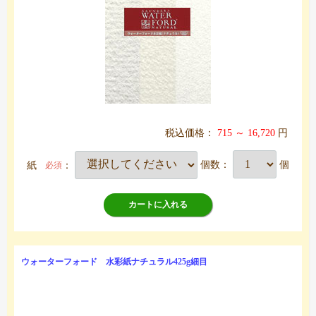
税込価格：
715 ～ 16,720
円
紙
：
個数：
個
必須
カートに入れる
ウォーターフォード 水彩紙ナチュラル425g細目