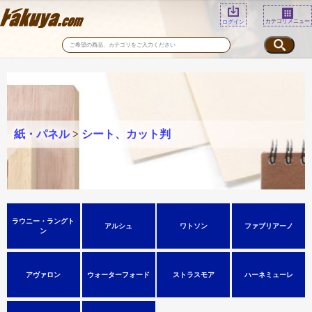
カテゴリメニュー
ログイン
紙・パネル
>
シート、カット判
ラウニー・ラングト
アルシュ
ワトソン
ファブリアーノ
ン
アヴァロン
ウォーターフォード
ストラスモア
ハーネミューレ