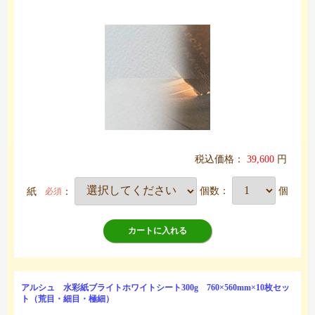
税込価格：
39,600
円
紙
：
個数：
個
必須
カートに入れる
アルシュ 水彩紙ブライトホワイトシート300g 760×560mm×10枚セッ
ト（荒目・細目・極細）