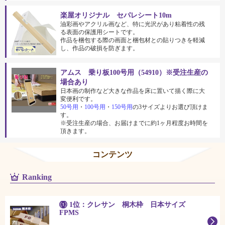
楽屋オリジナル セパレシート10m
油彩画やアクリル画など、特に光沢があり粘着性の残
る表面の保護用シートです。
作品を梱包する際の画面と梱包材との貼りつきを軽減
し、作品の破損を防ぎます。
アムス 乗り板100号用（54910）※受注生産の
場合あり
日本画の制作など大きな作品を床に置いて描く際に大
変便利です。
50号用
・
100号用
・
150号用
の3サイズよりお選び頂けま
す。
※受注生産の場合、お届けまでに約1ヶ月程度お時間を
頂きます。
コンテンツ
Ranking
1位：クレサン 桐木枠 日本サイズ
FPMS