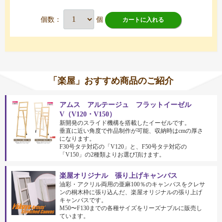
個数：
個
カートに入れる
「楽屋」おすすめ商品のご紹介
アムス アルテージュ フラットイーゼル
V（V120・V150）
新開発のスライド機構を搭載したイーゼルです。
垂直に近い角度で作品制作が可能、収納時はcmの厚さ
になります。
F30号タテ対応の「V120」と、F50号タテ対応の
「V150」の2種類よりお選び頂けます。
楽屋オリジナル 張り上げキャンバス
油彩・アクリル両用の亜麻100％のキャンバスをクレサ
ンの桐木枠に張り込んだ、楽屋オリジナルの張り上げ
キャンバスです。
M50〜F130までの各種サイズをリーズナブルに販売し
ています。